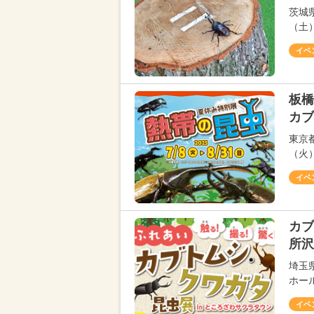
茨城
（土
イベ
板橋
カブ
東京
（火
イベ
カブ
所沢
埼玉
ホール
イベ