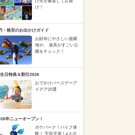
け先を厳選してお届
け！
円・格安のお出かけガイド
お財布にやさしい遊園
地や、 遊具がすごい公
園をチェック！
生日特典＆割引2026
おでかけバースデーア
イデア20選
026年ニューオープン！
ポケパーク！バイク体
験！ 宇宙兄弟！eスポ