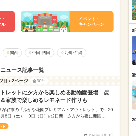
ン・
イベント・
アル
キャンペーン
0
関西
中国･四国
九州･沖縄
新ニュース記事一覧
誕
ジ目 / 2ページ
全30件
トレットに夕方から楽しめる動物園登場 昆
＆家族で楽しめるレモネード作りも
県深谷市の「ふかや花園プレミアム・アウトレット」で、20
年8月8日（土）・9日（日）の2日間、夕方から夜に開園…
2
ント
2026年07月31日