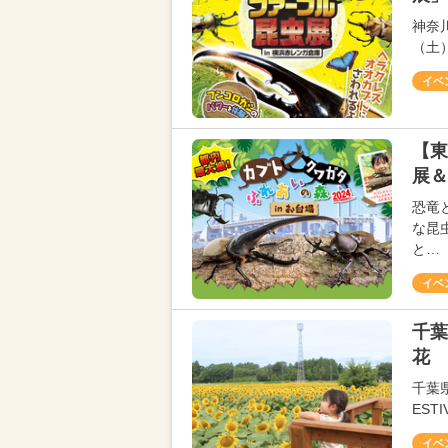
神奈
（土
イベ
【東
展＆
恐竜
な昆
と…
イベ
千葉
花 
千葉県
EST
イベ