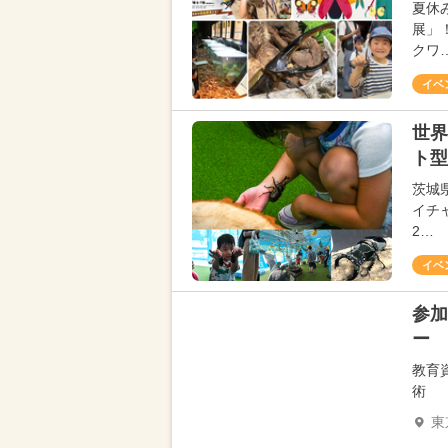
夏休
展」
クワ
イベ
世界
ト型
茨城
イチ
2…
イベ
参加
ー
教育
術
東