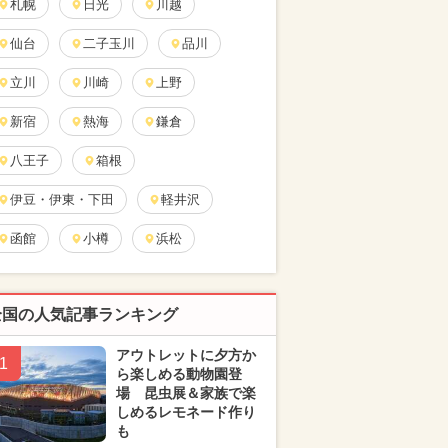
札幌
日光
川越
仙台
二子玉川
品川
立川
川崎
上野
新宿
熱海
鎌倉
八王子
箱根
伊豆・伊東・下田
軽井沢
函館
小樽
浜松
全国の人気記事ランキング
アウトレットに夕方か
1
ら楽しめる動物園登
場 昆虫展＆家族で楽
しめるレモネード作り
も