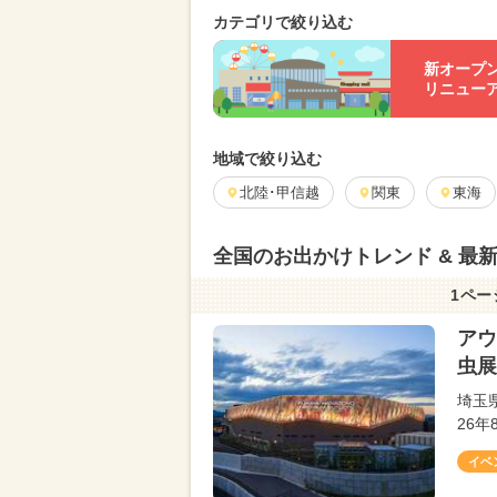
カテゴリで絞り込む
新オープ
リニュー
地域で絞り込む
北陸･甲信越
関東
東海
全国のお出かけトレンド & 最
1ペー
アウ
虫展
埼玉
26
イベ