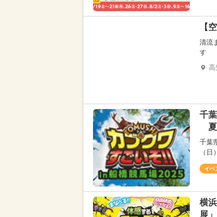
【空
清流
す
高
千葉
夏
千葉
（日）
イベ
横浜
展」