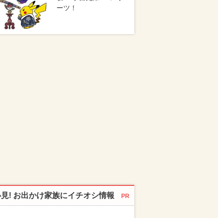
ーツ！
必見! お出かけ家族にイチオシ情報
PR