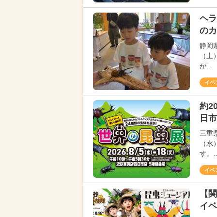
ヘラ
のカ
静岡
（土
が…
イベ
約2
日市
三重
（水
す。
イベ
【関
イベ