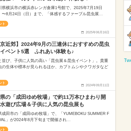
川県横浜市の横浜赤レンガ倉庫1号館で、2025年7月19日
）〜8月24日（日）まで、「体感するファーブル昆虫展…
ント
2025年06月16日
京近郊】2024年9月の三連休におすすめの昆虫
イベント5選 ふれあい体験も♪
Twe
と並び、子供に人気の高い「昆虫展＆昆虫イベント」。貴重
虫の生体や標本が見られるほか、カブトムシやクワガタなど
ント
2024年09月11日
県の「成田ゆめ牧場」で約11万本ひまわり開
水遊び広場＆子供に人気の昆虫展も
成田市の「成田ゆめ牧場」で、「YUMEBOKU SUMMER F
IVAL」が2024年8月下旬まで開催され…
ント