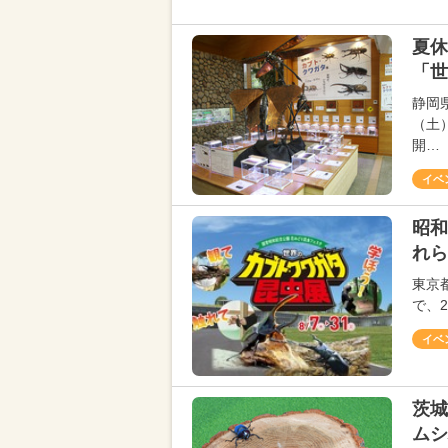
夏休
「世
静岡
（土
開…
イベ
昭和
れら
東京
で、
イベ
茨城
ムシ