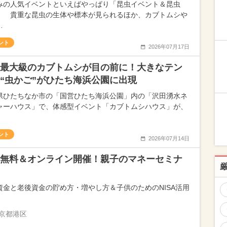
みの人気イベントといえばやっぱり「昆虫イベント＆昆虫
！ 貴重な昆虫の生体や標本が見られるほか、カブトムシや
…
ント
2026年07月17日
最大級のカブトムシが目の前に！大きなテン
“虫かご”がひたち海浜公園に出現
県ひたちなか市の「国営ひたち海浜公園」内の「沢田湧水ネ
ャーハウス」で、体感型イベント「カブトムシハウス」が、
ント
2026年07月14日
無料＆オンライン開催！親子のマネーセミナ
資金と老後資金の貯め方・増やし方＆子供のためのNISA活用
京都港区