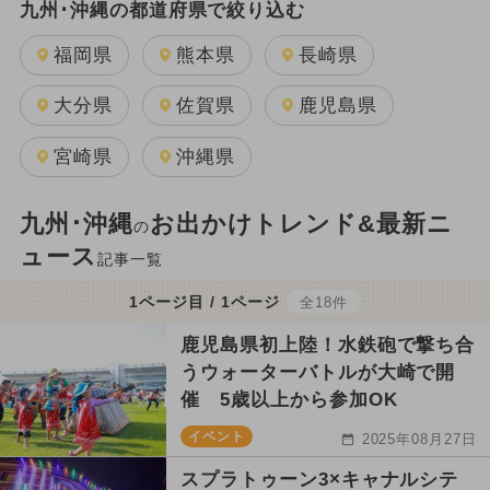
九州･沖縄の都道府県で絞り込む
福岡県
熊本県
長崎県
大分県
佐賀県
鹿児島県
宮崎県
沖縄県
九州･沖縄
お出かけトレンド&最新ニ
の
ュース
記事一覧
1ページ目 / 1ページ
全18件
鹿児島県初上陸！水鉄砲で撃ち合
うウォーターバトルが大崎で開
催 5歳以上から参加OK
イベント
2025年08月27日
スプラトゥーン3×キャナルシテ