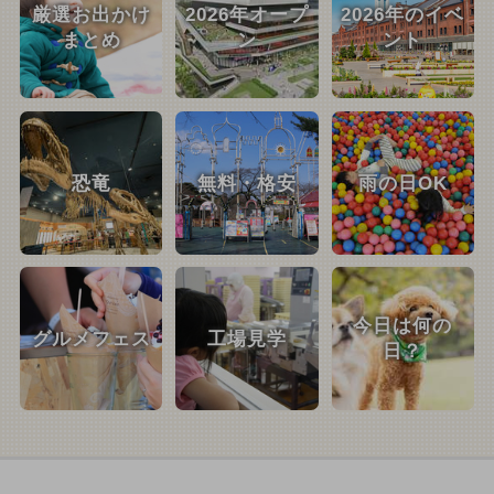
厳選お出かけ
2026年オープ
2026年のイベ
まとめ
ン
ント
恐竜
無料・格安
雨の日OK
今日は何の
グルメフェス
工場見学
日？