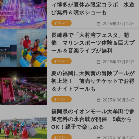
ィ博多が夏休み限定コラボ 水遊
び無料＆噴水ショーも
イベント
2025年07月17日
長崎県で「大村湾フェスタ」開
催 マリンスポーツ体験＆巨大プ
ール＆音楽ライブが無料
イベント
2025年07月02日
夏の福岡に大興奮の冒険プールが
初上陸！ 前売りチケットでお得
＆ナイトプールも
イベント
2025年06月24日
福岡県のイオンモール大牟田で参
加無料の水合戦が開催 5歳から
OK！親子で楽しめる
イベント
2025年06月23日