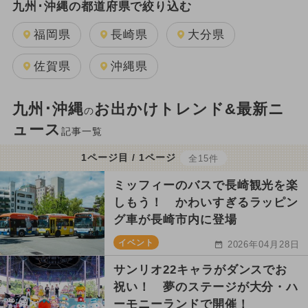
九州･沖縄の都道府県で絞り込む
福岡県
長崎県
大分県
佐賀県
沖縄県
九州･沖縄
お出かけトレンド&最新ニ
の
ュース
記事一覧
1ページ目 / 1ページ
全15件
ミッフィーのバスで長崎観光を楽
しもう！ かわいすぎるラッピン
グ車が長崎市内に登場
イベント
2026年04月28日
サンリオ22キャラがダンスでお
祝い！ 夢のステージが大分・ハ
ーモニーランドで開催！