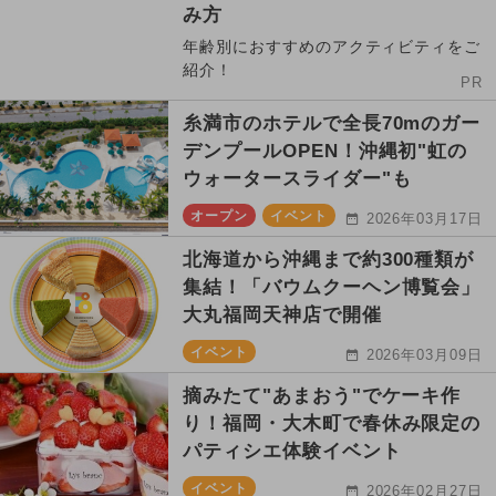
み方
年齢別におすすめのアクティビティをご
紹介！
PR
糸満市のホテルで全長70mのガー
デンプールOPEN！沖縄初"虹の
ウォータースライダー"も
オープン
イベント
2026年03月17日
北海道から沖縄まで約300種類が
集結！「バウムクーヘン博覧会」
大丸福岡天神店で開催
イベント
2026年03月09日
摘みたて"あまおう"でケーキ作
り！福岡・大木町で春休み限定の
パティシエ体験イベント
イベント
2026年02月27日