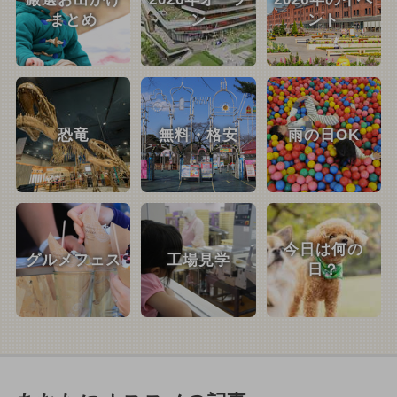
まとめ
ン
ント
恐竜
無料・格安
雨の日OK
今日は何の
グルメフェス
工場見学
日？