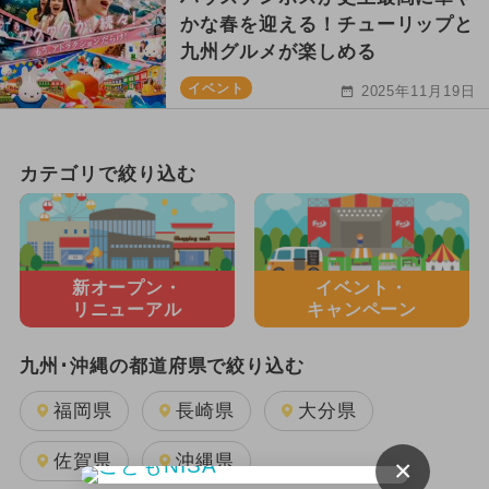
かな春を迎える！チューリップと
九州グルメが楽しめる
イベント
2025年11月19日
カテゴリで絞り込む
新オープン・
イベント・
リニューアル
キャンペーン
九州･沖縄の都道府県で絞り込む
福岡県
長崎県
大分県
佐賀県
沖縄県
×