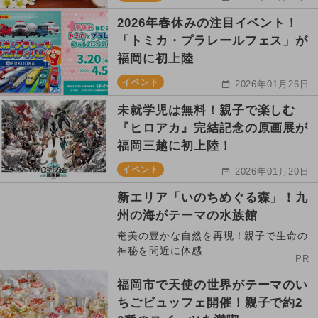
2026年春休みの注目イベント！
「トミカ・プラレールフェス」が
福岡に初上陸
イベント
2026年01月26日
未就学児は無料！親子で楽しむ
『ヒロアカ』完結記念の原画展が
福岡三越に初上陸！
イベント
2026年01月20日
新エリア「いのちめぐる森」！九
州の海がテーマの水族館
奄美の豊かな自然を再現！親子で生命の
神秘を間近に体感
PR
福岡市で天使の世界がテーマのい
ちごビュッフェ開催！親子で約2