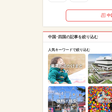
中
中国･四国の記事を絞り込む
人気キーワードで絞り込む
厳選お出かけまと
2026年オ
め
無料・格安
雨の日