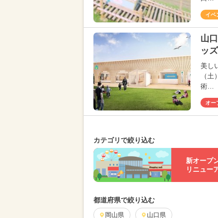
イベ
山口
ッズ
美し
（土
術…
オー
カテゴリで絞り込む
新オープ
リニュー
都道府県で絞り込む
岡山県
山口県