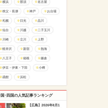
横浜
那須
名古屋
秩父・長瀞
神戸
お台場
札幌
日光
品川
仙台
川越
二子玉川
川崎
立川
上野
軽井沢
新宿
熱海
八王子
箱根
鎌倉
伊豆・伊東・下田
小樽
函館
浜松
中国･四国の人気記事ランキング
【広島】2026年8月1
1