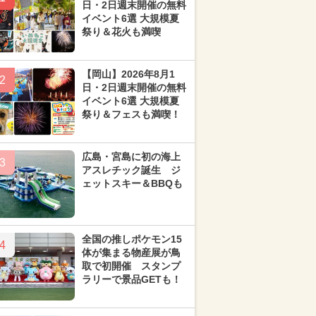
日・2日週末開催の無料
イベント6選 大規模夏
祭り＆花火も満喫
【岡山】2026年8月1
2
日・2日週末開催の無料
イベント6選 大規模夏
祭り＆フェスも満喫！
広島・宮島に初の海上
3
アスレチック誕生 ジ
ェットスキー＆BBQも
全国の推しポケモン15
4
体が集まる物産展が鳥
取で初開催 スタンプ
ラリーで景品GETも！