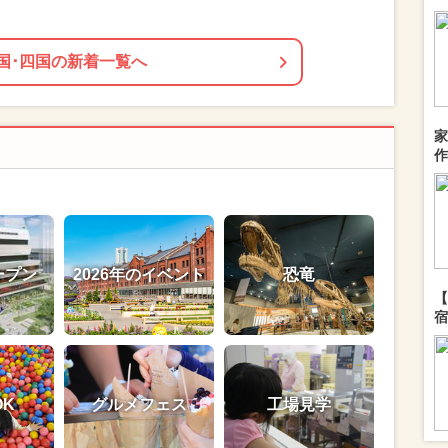
国･四国の新着一覧へ
家
作
ープン
2026年のイベント
恐竜
【
宿
OK
グルメフェス
工場見学