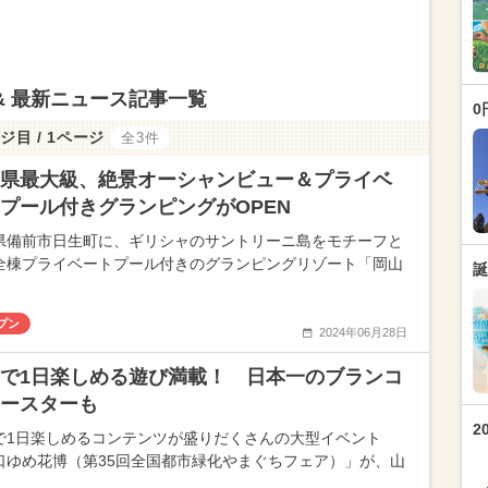
& 最新ニュース記事一覧
0
ジ目 / 1ページ
全3件
県最大級、絶景オーシャンビュー＆プライベ
プール付きグランピングがOPEN
県備前市日生町に、ギリシャのサントリーニ島をモチーフと
全棟プライベートプール付きのグランピングリゾート「岡山
誕
プン
2024年06月28日
で1日楽しめる遊び満載！ 日本一のブランコ
ースターも
2
で1日楽しめるコンテンツが盛りだくさんの大型イベント
口ゆめ花博（第35回全国都市緑化やまぐちフェア）」が、山