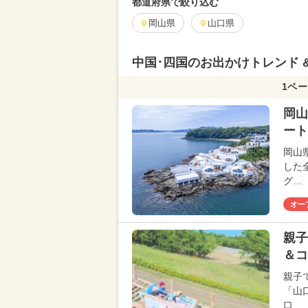
都道府県で絞り込む
岡山県
山口県
中国･四国のお出かけトレンド 
1ペー
岡山
ート
岡山
した
グ…
オー
親子
＆コ
親子
「山
口…