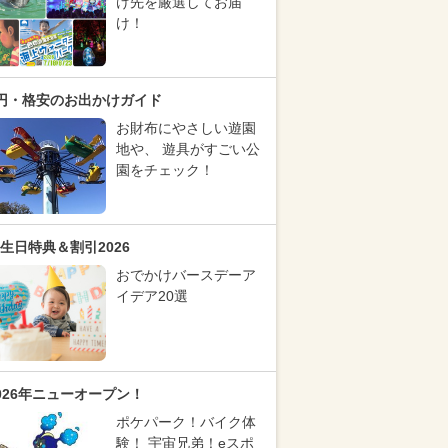
け先を厳選してお届
け！
円・格安のお出かけガイド
お財布にやさしい遊園
地や、 遊具がすごい公
園をチェック！
生日特典＆割引2026
おでかけバースデーア
イデア20選
026年ニューオープン！
ポケパーク！バイク体
験！ 宇宙兄弟！eスポ