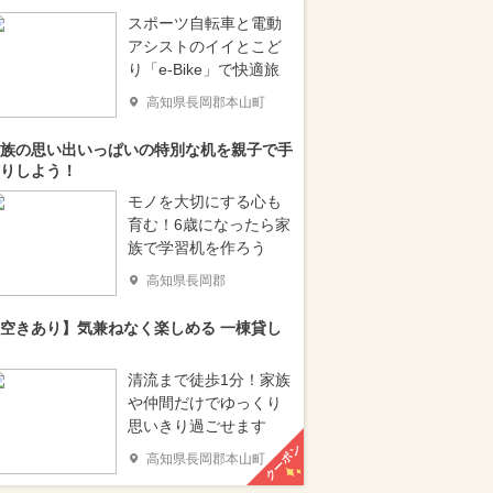
スポーツ自転車と電動
アシストのイイとこど
り「e-Bike」で快適旅
高知県長岡郡本山町
族の思い出いっぱいの特別な机を親子で手
りしよう！
モノを大切にする心も
育む！6歳になったら家
族で学習机を作ろう
高知県長岡郡
空きあり】気兼ねなく楽しめる 一棟貸し
清流まで徒歩1分！家族
や仲間だけでゆっくり
思いきり過ごせます
クーポン
高知県長岡郡本山町