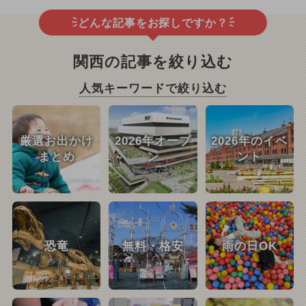
どんな記事をお探しですか？
関西の記事を絞り込む
人気キーワードで絞り込む
厳選お出かけ
2026年オープ
2026年のイベ
まとめ
ン
ント
恐竜
無料・格安
雨の日OK