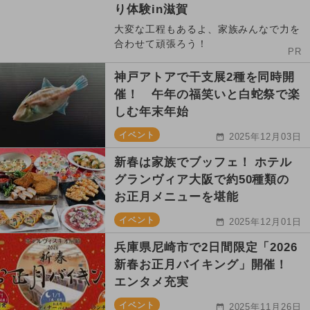
り体験in滋賀
大変な工程もあるよ、家族みんなで力を
合わせて頑張ろう！
PR
神戸アトアで干支展2種を同時開
催！ 午年の福笑いと白蛇祭で楽
しむ年末年始
イベント
2025年12月03日
新春は家族でブッフェ！ ホテル
グランヴィア大阪で約50種類の
お正月メニューを堪能
イベント
2025年12月01日
兵庫県尼崎市で2日間限定「2026
新春お正月バイキング」開催！
エンタメ充実
イベント
2025年11月26日