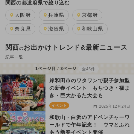
関西の都道府県で絞り込む
大阪府
兵庫県
京都府
奈良県
滋賀県
和歌山県
関西
お出かけトレンド&最新ニュース
の
記事一覧
1ページ目 / 3ページ
全45件
岸和田市のワタワンで親子参加型
の新春イベント もちつき・福ま
き・巨大かるた大会も
イベント
2025年12月24日
和歌山・白浜のアドベンチャーワ
ールドで午年記念！ ウマとふれ
あう新春イベント開催