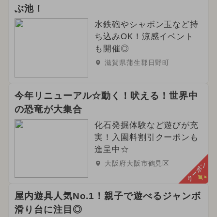
ぶ池！
水鉄砲やシャボン玉など持
ち込みOK！涼感イベント
も開催◎
滋賀県蒲生郡日野町
今年リニューアル☆動く！吠える！世界中
の恐竜が大集合
化石発掘体験など遊びが充
実！入園料割引クーポンも
進呈中☆
大阪府大阪市鶴見区
クーポン
屋内遊具人気No.1！親子で遊べるジャンボ
滑り台に注目◎