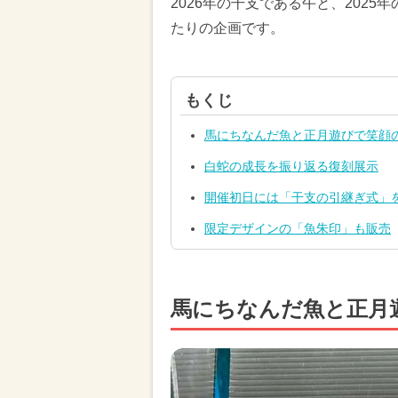
2026年の干支である午と、202
たりの企画です。
もくじ
馬にちなんだ魚と正月遊びで笑顔
白蛇の成長を振り返る復刻展示
開催初日には「干支の引継ぎ式」
限定デザインの「魚朱印」も販売
馬にちなんだ魚と正月