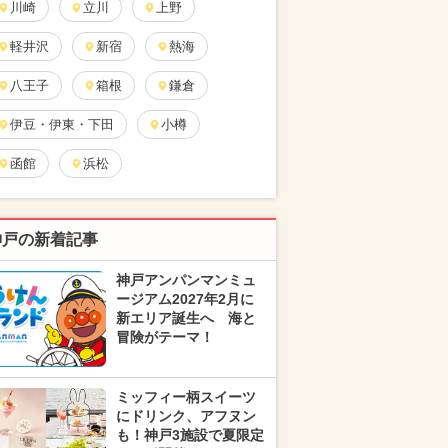
川崎
立川
上野
軽井沢
新宿
熱海
八王子
箱根
鎌倉
伊豆・伊東・下田
小樽
函館
浜松
神戸の新着記事
神戸アンパンマンミュ
ージアム2027年2月に
新エリア誕生へ 海と
冒険がテーマ！
ミッフィー柄スイーツ
にドリンク、アフヌン
も！神戸3施設で夏限定