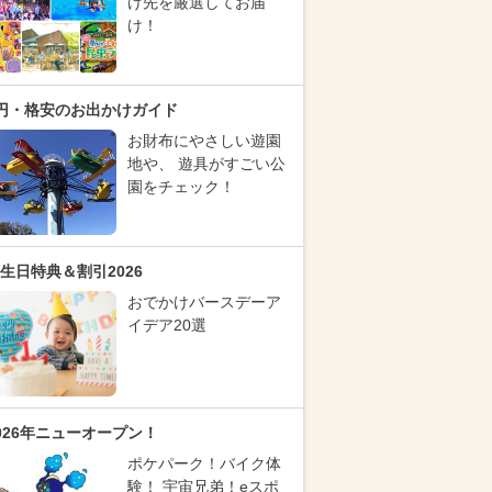
け先を厳選してお届
け！
円・格安のお出かけガイド
お財布にやさしい遊園
地や、 遊具がすごい公
園をチェック！
生日特典＆割引2026
おでかけバースデーア
イデア20選
026年ニューオープン！
ポケパーク！バイク体
験！ 宇宙兄弟！eスポ