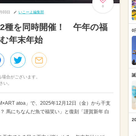
0
2月03日
いこーよ編集部
2種を同時開催！ 午年の福
0
む年末年始
誕
る場合がございます。
さい。
ART atoa」で、2025年12月12日（金）から干支
？ 馬にちなんだ魚で福笑い」と復刻「謹賀新年 白
2