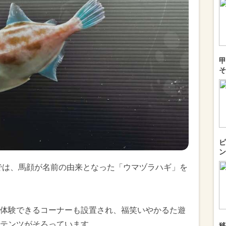
甲
そ
ピ
ン
展では、馬顔が名前の由来となった「ウマヅラハギ」を
体験できるコーナーも設置され、福笑いやかるた遊
テンツがそろっています。
移