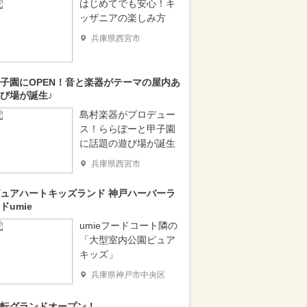
はじめてでも安心！キ
ッザニアの楽しみ方
兵庫県西宮市
子園にOPEN！音と楽器がテーマの屋内あ
び場が誕生♪
島村楽器がプロデュー
ス！ららぽーと甲子園
に話題の遊び場が誕生
兵庫県西宮市
ュアハートキッズランド 神戸ハーバーラ
ドumie
umieフードコート隣の
「大型室内公園ピュア
キッズ」
兵庫県神戸市中央区
転グランドオープン！