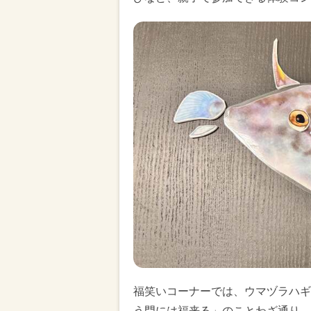
福笑いコーナーでは、ウマヅラハギ
う門には福来る」のことわざ通り、