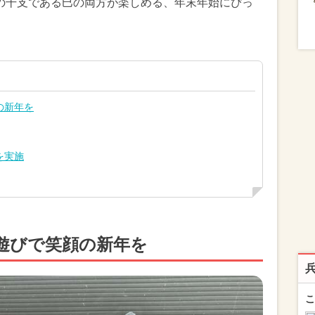
5年の干支である巳の両方が楽しめる、年末年始にぴっ
の新年を
を実施
遊びで笑顔の新年を
こ