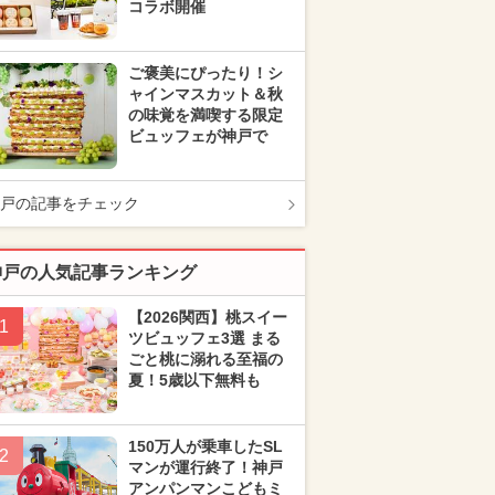
コラボ開催
ご褒美にぴったり！シ
ャインマスカット＆秋
の味覚を満喫する限定
ビュッフェが神戸で
戸の記事をチェック
神戸の人気記事ランキング
【2026関西】桃スイー
1
ツビュッフェ3選 まる
ごと桃に溺れる至福の
夏！5歳以下無料も
150万人が乗車したSL
2
マンが運行終了！神戸
アンパンマンこどもミ