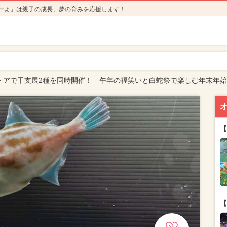
ーよ」は親子の成長、夢の育みを応援します！
トアで干支展2種を同時開催！ 午年の福笑いと白蛇祭で楽しむ年末年始
【
【