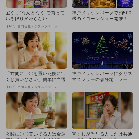
宝くじ“なんとなく”で買って
神戸メリケンパークで約500
いる限り変わらない
機のドローンショー開催！
入場無料で楽しめる
【PR】合同会社デジタルファーム
「玄関に〇〇を置いた後に宝
神戸メリケンパークにクリス
くじ買いなさい」簡単に当選
マスツリーの森登場 フード
マーケットやドローンショー
【PR】合同会社デジタルファーム
も
玄関に〇〇置いてる人は金運
宝くじが当たる人にだけ共通