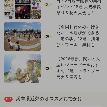
日・2日週末開催の無料
1
イベント18選 大規模夏
祭り＆花火大会も！
【全国】夏休みに行き
たい！水遊びができる
2
「道の駅」13選！川遊
び・プール・無料も
【2026最新】関西の大
型レジャープールおす
3
すめ12選 スライダー
充実＆屋内も
兵庫県近郊のオススメおでかけ
PR