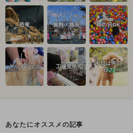
恐竜
無料・格安
雨の日OK
今日は何の
グルメフェス
工場見学
日？
あなたにオススメの記事