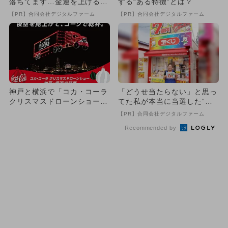
落ちてます…金運を上げる方
する“ある特徴”とは？
法とは
【PR】合同会社デジタルファーム
【PR】合同会社デジタルファーム
神戸と横浜で「コカ・コーラ
「どうせ当たらない」と思っ
クリスマスドローンショー20
てた私が本当に当選した“買
24」開催！ サンタと乾...
い方”がこれ
【PR】合同会社デジタルファーム
Recommended by