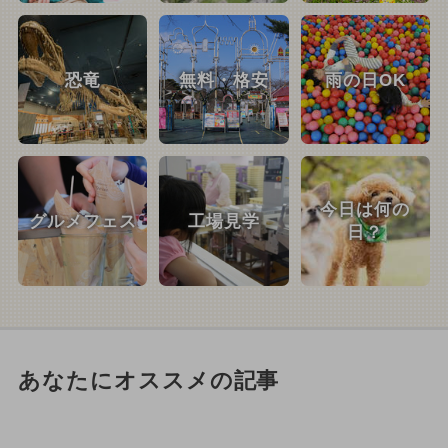
恐竜
無料・格安
雨の日OK
今日は何の
グルメフェス
工場見学
日？
あなたにオススメの記事