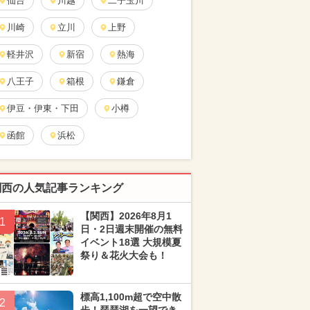
仙台
川越
二子玉川
川崎
立川
上野
軽井沢
新宿
熱海
八王子
箱根
鎌倉
伊豆・伊東・下田
小樽
函館
浜松
関西の人気記事ランキング
【関西】2026年8月1
1
日・2日週末開催の無料
イベント18選 大規模夏
祭り＆花火大会も！
標高1,100m超で空中散
2