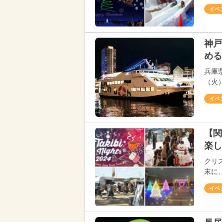
イベ
神戸
める
兵庫県
（火）
イベ
【関
楽し
クリス
末に
イベ