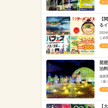
イベ
【関
るイ
202
じめ
イベ
琵琶
泊料
滋賀
（金
イベ
【大