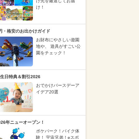
け先を厳選してお届
け！
円・格安のお出かけガイド
お財布にやさしい遊園
地や、 遊具がすごい公
園をチェック！
生日特典＆割引2026
おでかけバースデーア
イデア20選
026年ニューオープン！
ポケパーク！バイク体
験！ 宇宙兄弟！eスポ