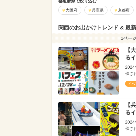
都道府県で絞り込む
大阪府
兵庫県
京都府
関西のお出かけトレンド & 最
1ページ
【大
るイ
202
催さ
イベ
【兵
るイ
202
催さ