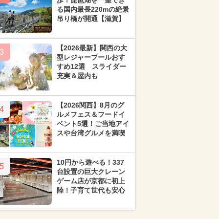
歩！琵琶湖を一望でき
る国内最長220mの絶景
吊り橋が開通【滋賀】
【2026最新】関西の大
3
型レジャープールおす
すめ12選 スライダー
充実＆屋内も
【2026関西】8月のグ
4
ルメフェス＆フードイ
ベント5選！ご当地アイ
スや台湾グルメを満喫
10円から遊べる！337
5
台設置の巨大クレーン
ゲーム店が京都に初上
陸！子育て世代も安心