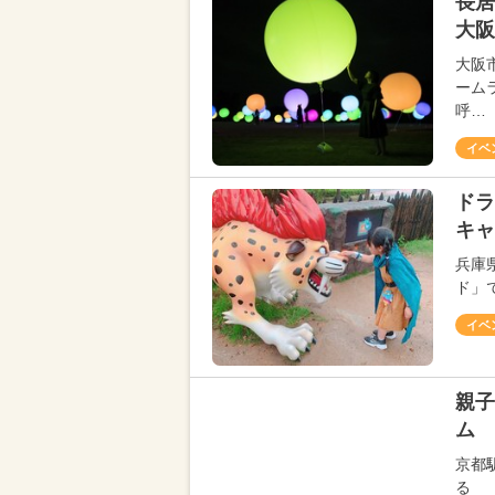
長居
大阪
大阪
ーム
呼…
イベ
ドラ
キャ
兵庫
ド」で
イベ
親子
ム
京都
る