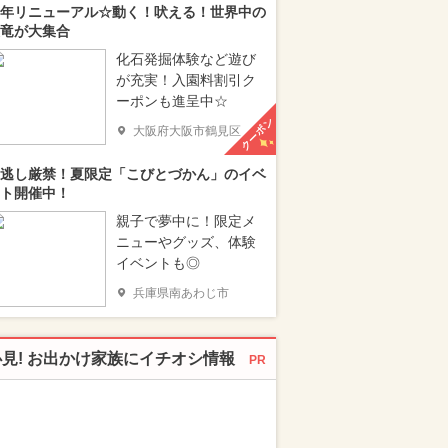
年リニューアル☆動く！吠える！世界中の
竜が大集合
化石発掘体験など遊び
が充実！入園料割引ク
ーポンも進呈中☆
クーポン
大阪府大阪市鶴見区
逃し厳禁！夏限定「こびとづかん」のイベ
ト開催中！
親子で夢中に！限定メ
ニューやグッズ、体験
イベントも◎
兵庫県南あわじ市
必見! お出かけ家族にイチオシ情報
PR