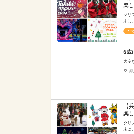
楽し
クリス
末に
イベ
6歳
大変
滋
【兵
楽し
クリス
末に