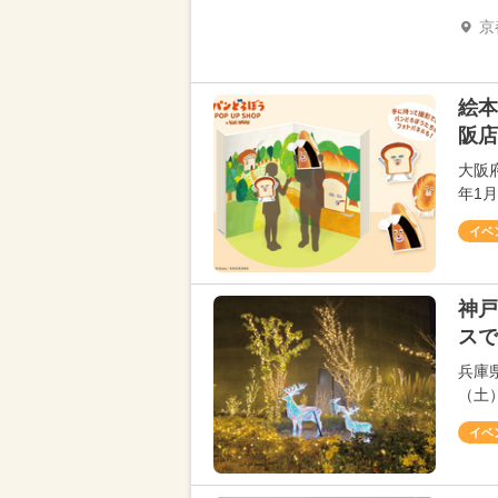
京
絵本
阪店
大阪府
年1
イベ
神戸
スで
兵庫
（土
イベ