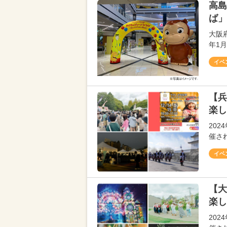
高島
ば」
大阪府
年1
イベ
【兵
楽し
202
催さ
イベ
【大
楽し
202