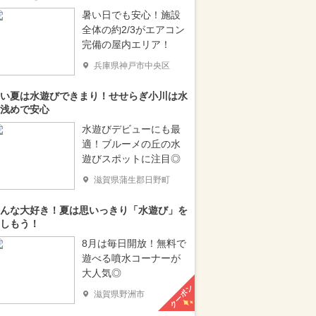
暑い日でも安心！施設
全体の約2/3がエアコン
完備の屋内エリア！
兵庫県神戸市中央区
い夏は水遊びできまり！せせらぎ小川は水
浅めで安心
水遊びデビューにも最
適！ブルーメの丘の水
遊びスポットに注目◎
滋賀県蒲生郡日野町
んな大好き！夏は思いっきり「水遊び」を
しもう！
8月は毎日開放！無料で
遊べる噴水コーナーが
大人気◎
クーポン
滋賀県野洲市