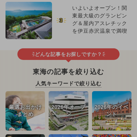
いよいよオープン！関
東最大級のグランピン
3
グ＆屋内アスレチック
を伊豆赤沢温泉で満喫
どんな記事をお探しですか？
東海の記事を絞り込む
人気キーワードで絞り込む
厳選お出かけ
2026年オープ
2026年のイベ
まとめ
ン
ント