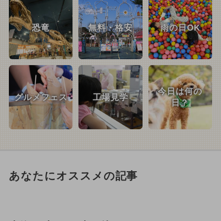
恐竜
無料・格安
雨の日OK
今日は何の
グルメフェス
工場見学
日？
あなたにオススメの記事