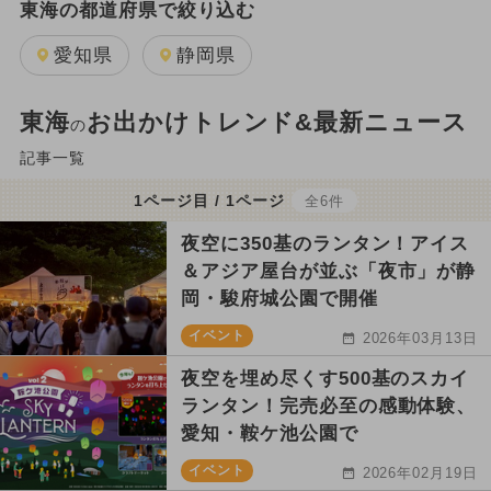
東海の都道府県で絞り込む
愛知県
静岡県
東海
お出かけトレンド&最新ニュース
の
記事一覧
1ページ目 / 1ページ
全6件
夜空に350基のランタン！アイス
＆アジア屋台が並ぶ「夜市」が静
岡・駿府城公園で開催
イベント
2026年03月13日
夜空を埋め尽くす500基のスカイ
ランタン！完売必至の感動体験、
愛知・鞍ケ池公園で
イベント
2026年02月19日