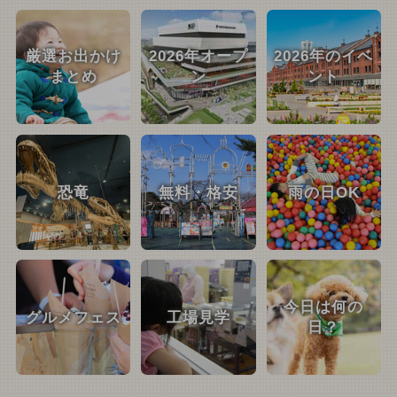
厳選お出かけ
2026年オープ
2026年のイベ
まとめ
ン
ント
恐竜
無料・格安
雨の日OK
今日は何の
グルメフェス
工場見学
日？