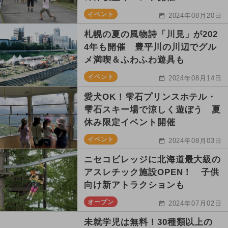
イベント
2024年08月20日
札幌の夏の風物詩「川見」が202
4年も開催 豊平川の川辺でグル
メ満喫＆ふわふわ遊具も
イベント
2024年08月14日
愛犬OK！雫石プリンスホテル・
雫石スキー場で涼しく遊ぼう 夏
休み限定イベント開催
イベント
2024年08月03日
ニセコビレッジに北海道最大級の
アスレチック施設OPEN！ 子供
向け新アトラクションも
オープン
2024年07月02日
未就学児は無料！30種類以上の