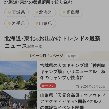
北海道･東北の都道府県で絞り込む
宮城県
北海道
福島県
岩手県
山形県
北海道･東北
お出かけトレンド&最新
の
ニュース
記事一覧
1ページ目 / 1ページ
全8件
宮城県の人気キャンプ場「神割崎
キャンプ場」がリニューアル 秋
冬のキャンプが快適に
オープン
2024年09月25日
山形県「天元台高原」でアウトド
アアクティビティ×囲碁×グルメ
の体験型イベント開催