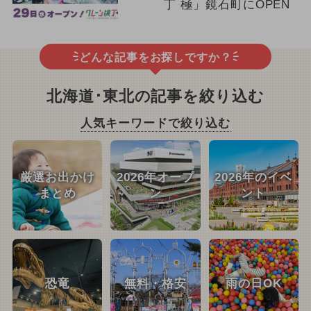
丁 極」鏡石町にOPEN
どんな記事をお探しですか？
北海道･東北の記事を絞り込む
人気キーワードで絞り込む
厳選お出かけ
2026年オープ
2026年のイベ
まとめ
ン
ント
恐竜
無料・格安
雨の日OK