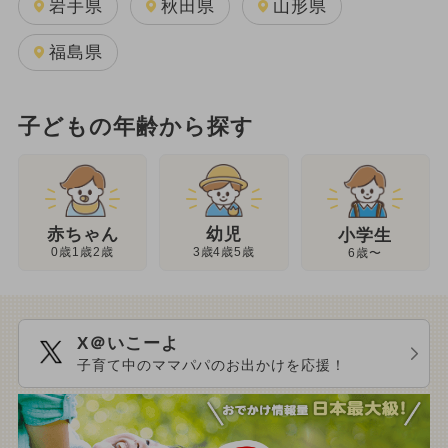
岩手県
秋田県
山形県
福島県
子どもの年齢から探す
幼児
赤ちゃん
小学生
3歳4歳5歳
0歳1歳2歳
6歳〜
X＠いこーよ
子育て中のママパパのお出かけを応援！