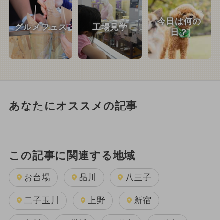
今日は何の
グルメフェス
工場見学
日？
あなたにオススメの記事
この記事に関連する地域
お台場
品川
八王子
二子玉川
上野
新宿