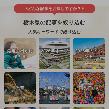
どんな記事をお探しですか？
栃木県の記事を絞り込む
人気キーワードで絞り込む
厳選お出かけ
2026年オープ
2026年のイベ
まとめ
ン
ント
恐竜
無料・格安
雨の日OK