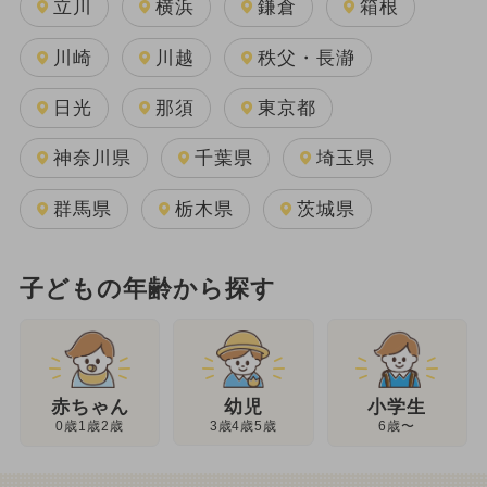
立川
横浜
鎌倉
箱根
川崎
川越
秩父・長瀞
日光
那須
東京都
神奈川県
千葉県
埼玉県
群馬県
栃木県
茨城県
子どもの年齢から探す
幼児
赤ちゃん
小学生
3歳4歳5歳
0歳1歳2歳
6歳〜