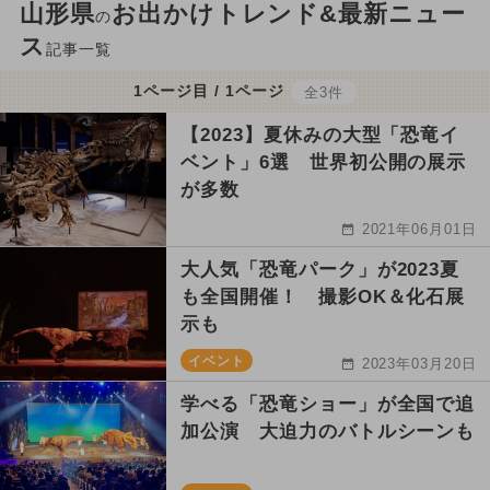
山形県
お出かけトレンド&最新ニュー
の
ス
記事一覧
1ページ目 / 1ページ
全3件
【2023】夏休みの大型「恐竜イ
ベント」6選 世界初公開の展示
が多数
2021年06月01日
大人気「恐竜パーク」が2023夏
も全国開催！ 撮影OK＆化石展
示も
イベント
2023年03月20日
学べる「恐竜ショー」が全国で追
加公演 大迫力のバトルシーンも