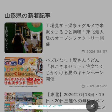
山形県の新着記事
工場見学＋温泉＋グルメで米
沢をまるごと満喫！東北最大
級のオープンファクトリー開
催
2026-08-07
ハズレなし！資さんうどん
「おこさまセット」注文でく
じが引ける夏のキャンペーン
開催
2026-07-23
【東北】2026年7月18日・19
日・20日三連休の無料イベン
×
ト10選 塩竈みなと祭＆フェス