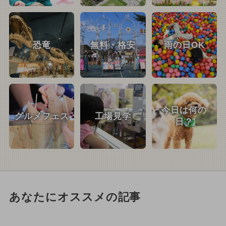
恐竜
無料・格安
雨の日OK
今日は何の
グルメフェス
工場見学
日？
あなたにオススメの記事