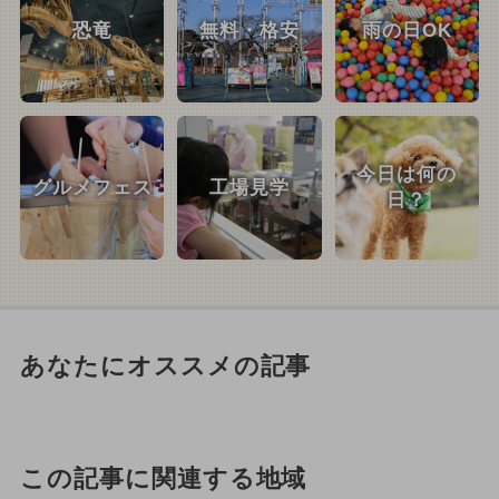
恐竜
無料・格安
雨の日OK
今日は何の
グルメフェス
工場見学
日？
あなたにオススメの記事
この記事に関連する地域