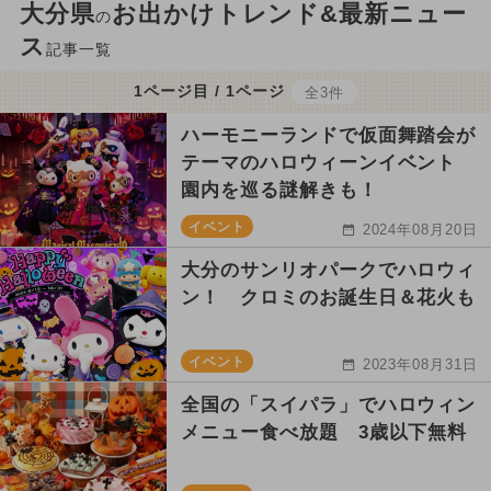
大分県
お出かけトレンド&最新ニュー
の
ス
記事一覧
1ページ目 / 1ページ
全3件
ハーモニーランドで仮面舞踏会が
テーマのハロウィーンイベント
園内を巡る謎解きも！
イベント
2024年08月20日
大分のサンリオパークでハロウィ
ン！ クロミのお誕生日＆花火も
イベント
2023年08月31日
全国の「スイパラ」でハロウィン
メニュー食べ放題 3歳以下無料