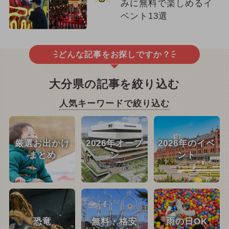
みに無料で楽しめるイ
ベント13選
どんな記事をお探しですか？
大分県の記事を絞り込む
人気キーワードで絞り込む
厳選お出かけ
2026年オープ
2026年のイベ
まとめ
ン
ント
恐竜
無料・格安
雨の日OK