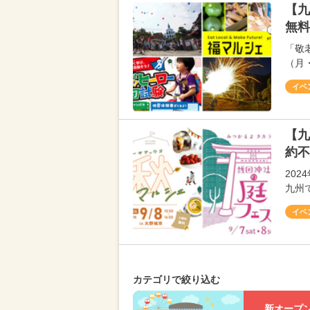
【九
無料
「敬
（月
イベ
【九
約不
20
九州
イベ
カテゴリで絞り込む
新オープ