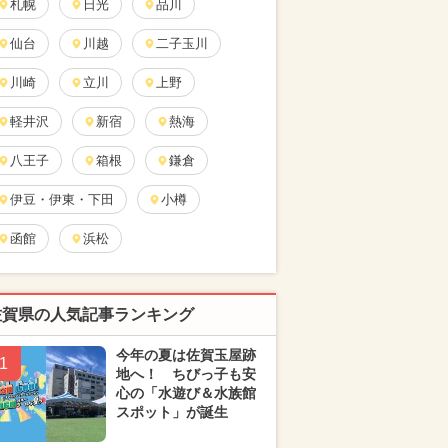
札幌
日光
品川
仙台
川越
二子玉川
川崎
立川
上野
軽井沢
新宿
熱海
八王子
箱根
鎌倉
伊豆・伊東・下田
小樽
函館
浜松
佐賀県の人気記事ランキング
今年の夏は佐賀玉屋跡
1
地へ！ ちびっ子も安
心の「水遊び＆水族館
スポット」が誕生