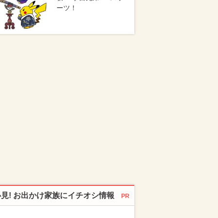
ーツ！
必見! お出かけ家族にイチオシ情報
PR