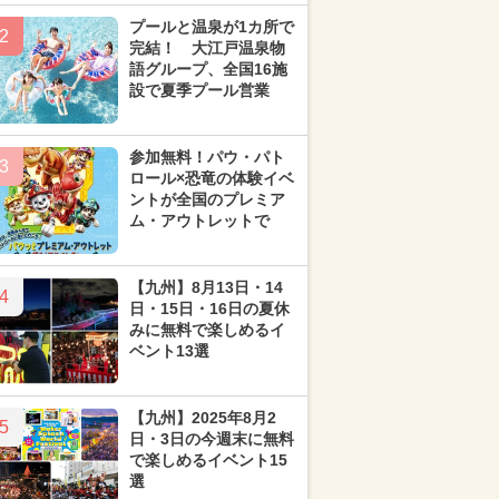
プールと温泉が1カ所で
2
完結！ 大江戸温泉物
語グループ、全国16施
設で夏季プール営業
参加無料！パウ・パト
3
ロール×恐竜の体験イベ
ントが全国のプレミア
ム・アウトレットで
【九州】8月13日・14
4
日・15日・16日の夏休
みに無料で楽しめるイ
ベント13選
【九州】2025年8月2
5
日・3日の今週末に無料
で楽しめるイベント15
選