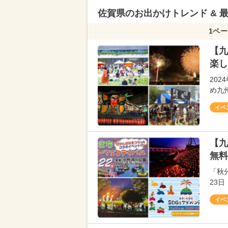
佐賀県のお出かけトレンド & 
1ペー
【九
楽し
20
め九
イベ
【九
無料
「秋
23
イベ