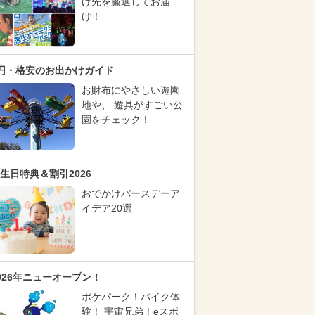
け先を厳選してお届
け！
円・格安のお出かけガイド
お財布にやさしい遊園
地や、 遊具がすごい公
園をチェック！
生日特典＆割引2026
おでかけバースデーア
イデア20選
026年ニューオープン！
ポケパーク！バイク体
験！ 宇宙兄弟！eスポ