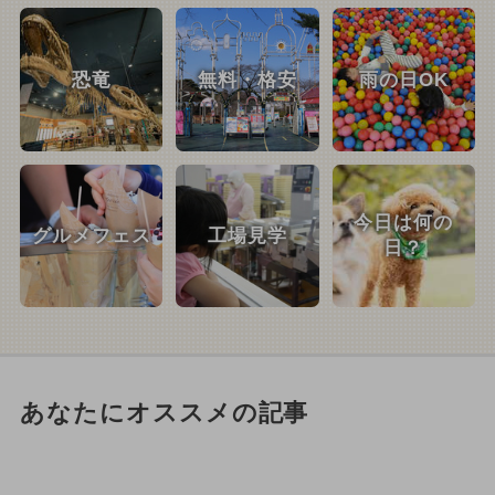
恐竜
無料・格安
雨の日OK
今日は何の
グルメフェス
工場見学
日？
あなたにオススメの記事