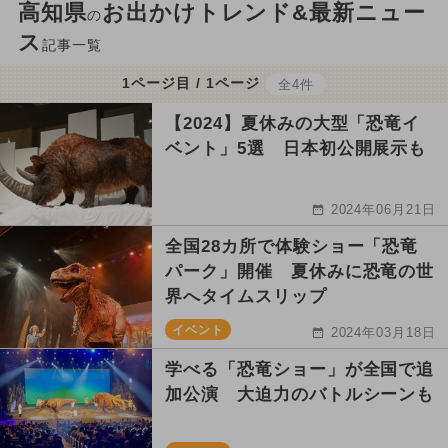
高知県
お出かけトレンド&最新ニュー
の
ス
記事一覧
1ページ目 / 1ページ
全4件
【2024】夏休みの大型「恐竜イ
ベント」5選 日本初公開展示も
2024年06月21日
全国28カ所で体験ショー「恐竜
パーク」開催 夏休みに恐竜の世
界へタイムスリップ
イベント
2024年03月18日
学べる「恐竜ショー」が全国で追
加公演 大迫力のバトルシーンも