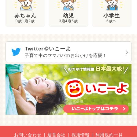
幼児
赤ちゃん
小学生
3歳4歳5歳
0歳1歳2歳
6歳〜
Twitter＠いこーよ
子育て中のママパパのお出かけを応援！
お問い合わせ
運営会社
採用情報
利用規約一覧