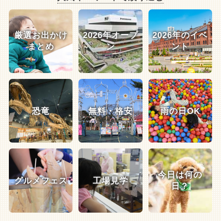
厳選お出かけ
2026年オープ
2026年のイベ
まとめ
ン
ント
恐竜
無料・格安
雨の日OK
今日は何の
グルメフェス
工場見学
日？