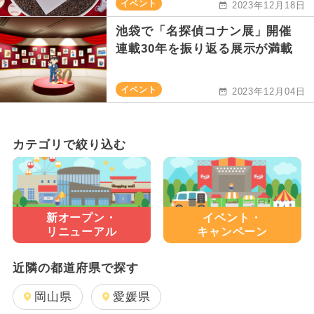
イベント
2023年12月18日
池袋で「名探偵コナン展」開催
連載30年を振り返る展示が満載
イベント
2023年12月04日
カテゴリで絞り込む
新オープン・
イベント・
リニューアル
キャンペーン
近隣の都道府県で探す
岡山県
愛媛県