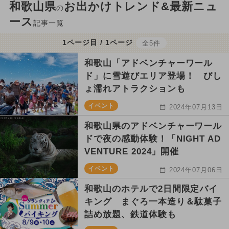
和歌山県
お出かけトレンド&最新ニュ
の
ース
記事一覧
1ページ目 / 1ページ
全5件
和歌山「アドベンチャーワール
ド」に雪遊びエリア登場！ びし
ょ濡れアトラクションも
イベント
2024年07月13日
和歌山県のアドベンチャーワール
ドで夜の感動体験！「NIGHT AD
VENTURE 2024」開催
イベント
2024年07月06日
和歌山のホテルで2日間限定バイ
キング まぐろ一本造り＆駄菓子
詰め放題、鉄道体験も