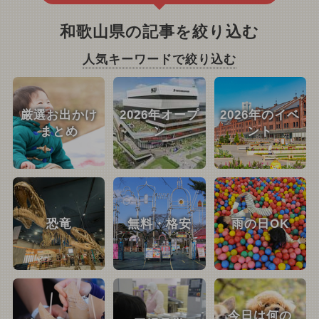
和歌山県の記事を絞り込む
人気キーワードで絞り込む
厳選お出かけ
2026年オープ
2026年のイベ
まとめ
ン
ント
恐竜
無料・格安
雨の日OK
今日は何の