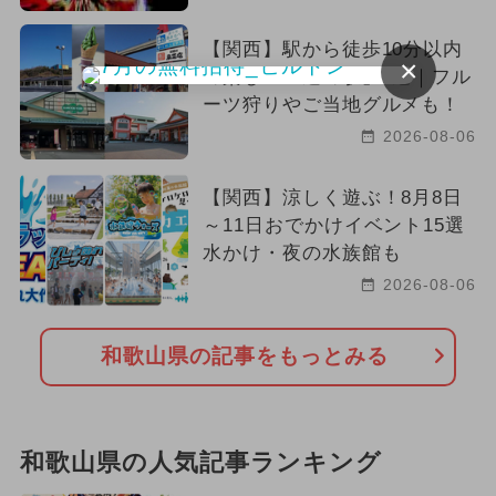
【関西】駅から徒歩10分以内
×
の楽しい「道の駅」8選｜フル
ーツ狩りやご当地グルメも！
2026-08-06
【関西】涼しく遊ぶ！8月8日
～11日おでかけイベント15選
水かけ・夜の水族館も
2026-08-06
和歌山県の記事をもっとみる
和歌山県の人気記事ランキング