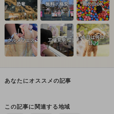
恐竜
無料・格安
雨の日OK
今日は何の
グルメフェス
工場見学
日？
あなたにオススメの記事
この記事に関連する地域