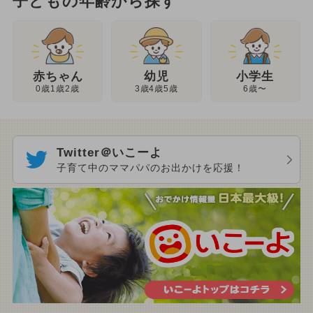
子どもの年齢から探す
幼児
赤ちゃん
小学生
3歳4歳5歳
0歳1歳2歳
6歳〜
Twitter＠いこーよ
子育て中のママパパのお出かけを応援！