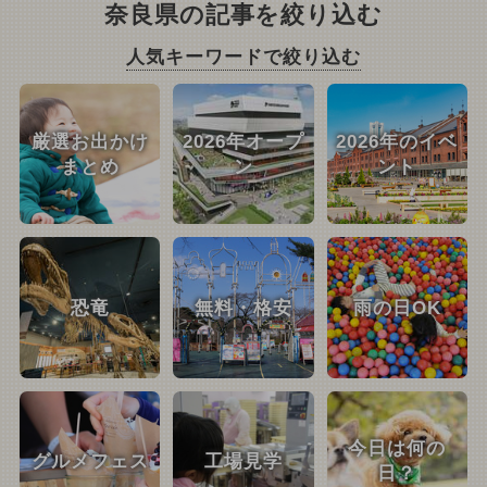
奈良県の記事を絞り込む
人気キーワードで絞り込む
厳選お出かけ
2026年オープ
2026年のイベ
まとめ
ン
ント
恐竜
無料・格安
雨の日OK
今日は何の
グルメフェス
工場見学
日？