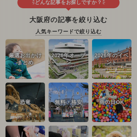
どんな記事をお探しですか？
大阪府の記事を絞り込む
人気キーワードで絞り込む
厳選お出かけ
2026年オープ
2026年のイベ
まとめ
ン
ント
恐竜
無料・格安
雨の日OK