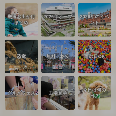
厳選お出かけ
2026年オープ
2026年のイベ
まとめ
ン
ント
恐竜
無料・格安
雨の日OK
今日は何の
グルメフェス
工場見学
日？