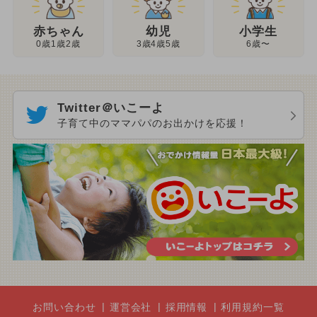
幼児
赤ちゃん
小学生
3歳4歳5歳
0歳1歳2歳
6歳〜
Twitter＠いこーよ
子育て中のママパパのお出かけを応援！
お問い合わせ
運営会社
採用情報
利用規約一覧