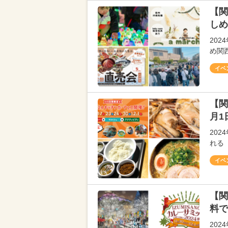
【関
しめ
20
め関
イベ
【関
月1
20
れる
イベ
【関
料で
20