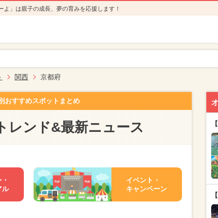
ーよ」は親子の成長、夢の育みを応援します！
ト
関西
京都府
別おすすめスポットまとめ
トレンド&最新ニュース
【
ン・
イベント・
アル
キャンペーン
【