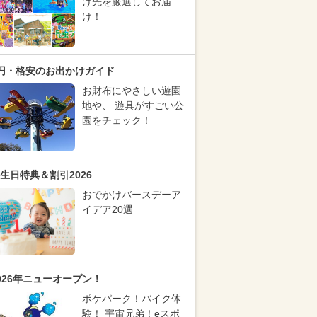
け先を厳選してお届
け！
円・格安のお出かけガイド
お財布にやさしい遊園
地や、 遊具がすごい公
園をチェック！
生日特典＆割引2026
おでかけバースデーア
イデア20選
026年ニューオープン！
ポケパーク！バイク体
験！ 宇宙兄弟！eスポ