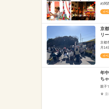
め関
イベ
京都
リー
京都
月1
イベ
年中
ちゃ
親子
京