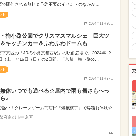
西で開催される無料＆予約不要のイベントのなかか…
ント
2024年11月28日
・梅小路公園でクリスマスマルシェ 巨大ツ
＆キッチンカー＆ふわふわドームも
市下京区の「JR梅小路京都西駅」の駅前広場で、2024年12
4日（土）と15日（日）の2日間、「京都 梅小路公…
ント
2024年11月27日
無休いつでも遊べる☆屋内で雨も暑さもへっ
ら♪
で熱中！クレーンゲーム商店街『爆獲横丁』で爆獲れ体験☆
都府京都市中京区
PR