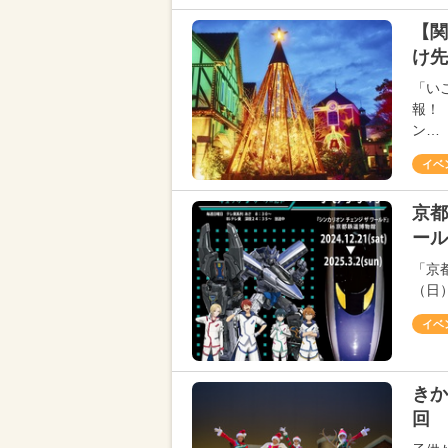
【関
け先
「い
報！
ン…
イベ
京都
ール
「京都
（日
イベ
きか
回 