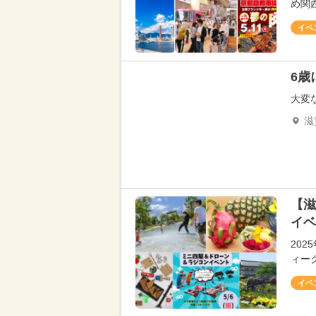
め関
イベ
6歳
大変
滋
【滋
イベ
20
ィー
イベ