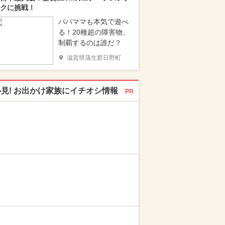
クに挑戦！
パパママも本気で遊べ
る！20種超の障害物、
制覇するのは誰だ？
滋賀県蒲生郡日野町
必見! お出かけ家族にイチオシ情報
PR