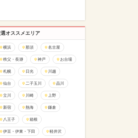
厳選オススメエリア
横浜
那須
名古屋
秩父・長瀞
神戸
お台場
札幌
日光
川越
仙台
二子玉川
品川
立川
川崎
上野
新宿
熱海
鎌倉
八王子
箱根
伊豆・伊東・下田
軽井沢