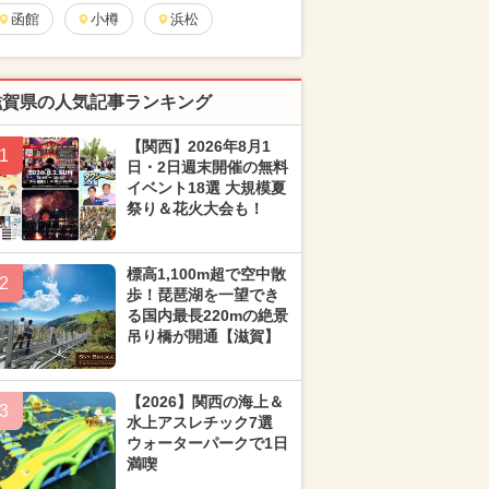
函館
小樽
浜松
滋賀県の人気記事ランキング
【関西】2026年8月1
1
日・2日週末開催の無料
イベント18選 大規模夏
祭り＆花火大会も！
標高1,100m超で空中散
2
歩！琵琶湖を一望でき
る国内最長220mの絶景
吊り橋が開通【滋賀】
【2026】関西の海上＆
3
水上アスレチック7選
ウォーターパークで1日
満喫