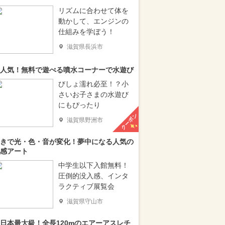
リズムに合わせて体を
動かして、エンジンの
仕組みを学ぼう！
滋賀県長浜市
人気！無料で遊べる噴水コーナーで水遊び
びしょ濡れ必至！？小
さいお子さまの水遊び
にもぴったり
クーポン
滋賀県野洲市
きで光・色・音が変化！夢中になる人気の
感アート
中学生以下入館無料！
圧倒的没入感、インタ
ラクティブ展覧会
滋賀県守山市
日本最大級！全長120mのエアーアスレチ