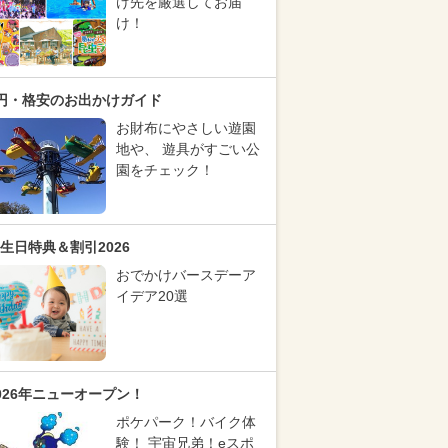
け先を厳選してお届
け！
円・格安のお出かけガイド
お財布にやさしい遊園
地や、 遊具がすごい公
園をチェック！
生日特典＆割引2026
おでかけバースデーア
イデア20選
026年ニューオープン！
ポケパーク！バイク体
験！ 宇宙兄弟！eスポ