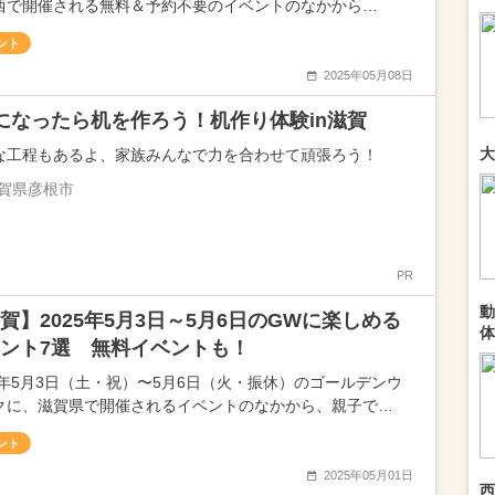
西で開催される無料＆予約不要のイベントのなかから…
ント
2025年05月08日
になったら机を作ろう！机作り体験in滋賀
大
な工程もあるよ、家族みんなで力を合わせて頑張ろう！
賀県彦根市
PR
動
賀】2025年5月3日～5月6日のGWに楽しめる
体
ント7選 無料イベントも！
25年5月3日（土・祝）〜5月6日（火・振休）のゴールデンウ
クに、滋賀県で開催されるイベントのなかから、親子で…
ント
2025年05月01日
西