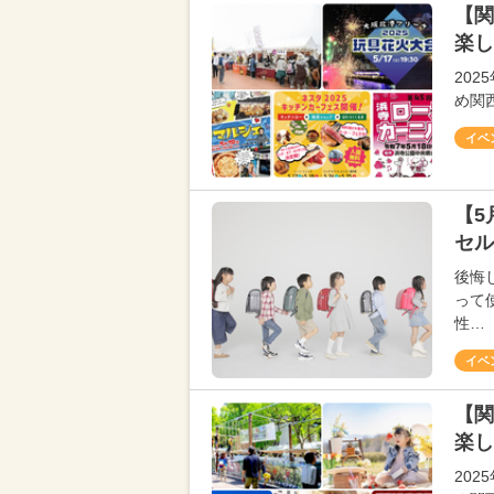
【関
楽し
20
め関
イベ
【5
セル
後悔
って
性…
イベ
【関
楽し
20