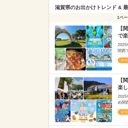
滋賀県のお出かけトレンド & 
1ペー
【関
で楽
20
関西
イベ
【関
楽し
20
め関
イベ