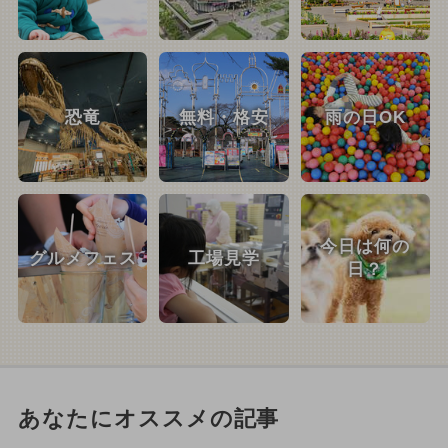
恐竜
無料・格安
雨の日OK
今日は何の
グルメフェス
工場見学
日？
あなたにオススメの記事