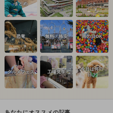
まとめ
ン
ント
恐竜
無料・格安
雨の日OK
今日は何の
グルメフェス
工場見学
日？
あなたにオススメの記事