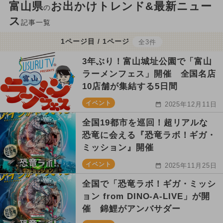
富山県
お出かけトレンド&最新ニュー
の
ス
記事一覧
1ページ目 / 1ページ
全3件
3年ぶり！富山城址公園で「富山
ラーメンフェス」開催 全国名店
10店舗が集結する5日間
イベント
2025年12月11日
全国19都市を巡回！超リアルな
恐竜に会える『恐竜ラボ！ギガ・
ミッション』開催
イベント
2025年11月25日
全国で「恐竜ラボ！ギガ・ミッシ
ョン from DINO-A-LIVE」が開
催 錦鯉がアンバサダー