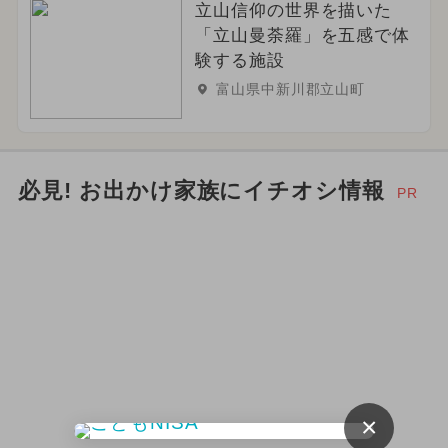
立山信仰の世界を描いた
「立山曼荼羅」を五感で体
験する施設
富山県中新川郡立山町
必見! お出かけ家族にイチオシ情報
PR
×