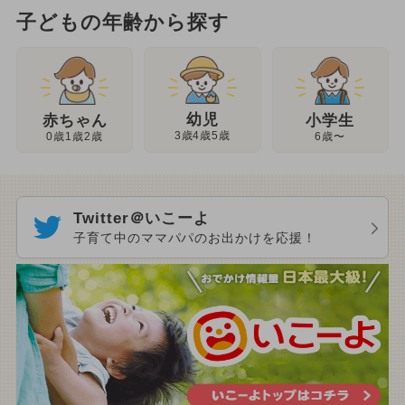
子どもの年齢から探す
幼児
赤ちゃん
小学生
3歳4歳5歳
0歳1歳2歳
6歳〜
Twitter＠いこーよ
子育て中のママパパのお出かけを応援！