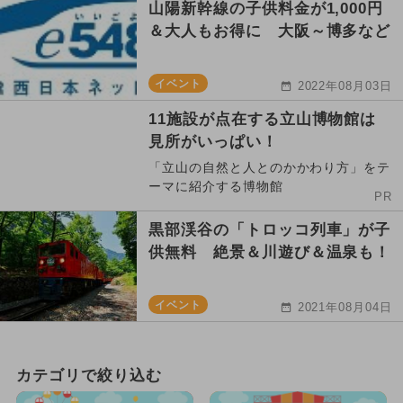
山陽新幹線の子供料金が1,000円
＆大人もお得に 大阪～博多など
イベント
2022年08月03日
11施設が点在する立山博物館は
見所がいっぱい！
「立山の自然と人とのかかわり方」をテ
ーマに紹介する博物館
PR
黒部渓谷の「トロッコ列車」が子
供無料 絶景＆川遊び＆温泉も！
イベント
2021年08月04日
カテゴリで絞り込む