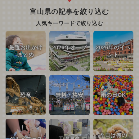
富山県の記事を絞り込む
人気キーワードで絞り込む
厳選お出かけ
2026年オープ
2026年のイベ
まとめ
ン
ント
恐竜
無料・格安
雨の日OK
今日は何の
グルメフェス
工場見学