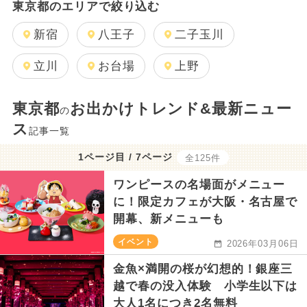
東京都のエリアで絞り込む
新宿
八王子
二子玉川
立川
お台場
上野
東京都
お出かけトレンド&最新ニュー
の
ス
記事一覧
1ページ目 / 7ページ
全125件
ワンピースの名場面がメニュー
に！限定カフェが大阪・名古屋で
開幕、新メニューも
イベント
2026年03月06日
金魚×満開の桜が幻想的！銀座三
越で春の没入体験 小学生以下は
大人1名につき2名無料