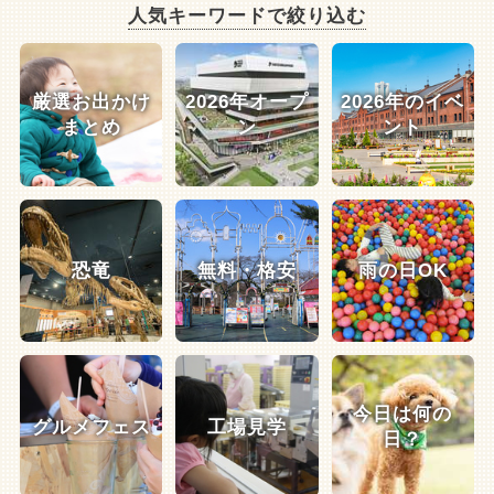
人気キーワードで絞り込む
厳選お出かけ
2026年オープ
2026年のイベ
まとめ
ン
ント
恐竜
無料・格安
雨の日OK
今日は何の
グルメフェス
工場見学
日？