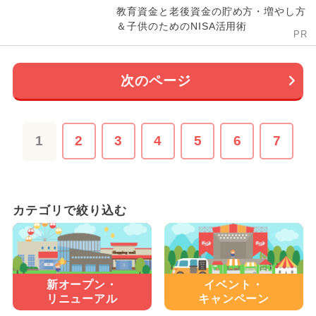
教育資金と老後資金の貯め方・増やし方
＆子供のためのNISA活用術
PR
次のページ
1
2
3
4
5
6
7
カテゴリで絞り込む
新オープン・
イベント・
リニューアル
キャンペーン