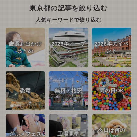
東京都の記事を絞り込む
人気キーワードで絞り込む
厳選お出かけ
2026年オープ
2026年のイベ
まとめ
ン
ント
恐竜
無料・格安
雨の日OK
今日は何の
グルメフェス
工場見学