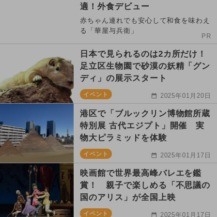
適！外食デビュー
赤ちゃん連れでも安心して和食を味わえ
る「華屋与兵衛」
PR
日本で見られるのは2カ所だけ！
足立区生物園で砂漠の妖精「グン
ディ」の展示スタート
イベント
2025年01月20日
港区で「ブルックリン博物館所蔵
特別展 古代エジプト」開催 実
物大ピラミッドを体験
イベント
2025年01月17日
映画館で世界最高峰バレエを鑑
賞！ 親子で楽しめる「不思議の
国のアリス」が全国上映
イベント
2025年01月17日