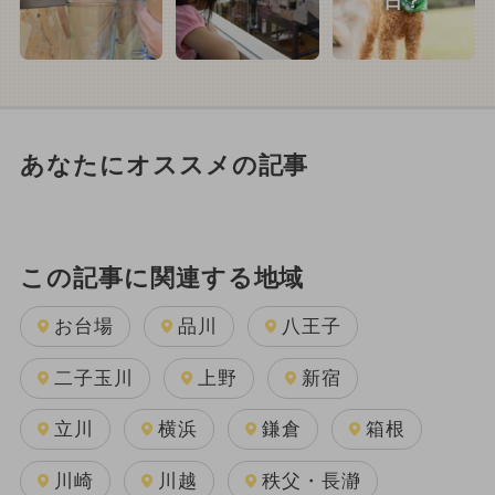
日？
あなたにオススメの記事
この記事に関連する地域
お台場
品川
八王子
二子玉川
上野
新宿
立川
横浜
鎌倉
箱根
川崎
川越
秩父・長瀞