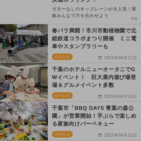
ガターなしのキッズレーンが大人気！家
族みんなで力を合わせよう
PR
春バラ満開！市川市動植物園で北
総鉄道コラボまつり開催 ミニ電
車やスタンプラリーも
イベント
2025年04月17日
千葉のホテルニューオータニでG
Wイベント！ 巨大屋内遊び場登
場＆グルメイベント多数
イベント
2025年04月15日
千葉市「BBQ DAYS 青葉の森公
園」が営業開始！手ぶらで楽しめ
る家族向けバーベキュー
イベント
2025年04月11日