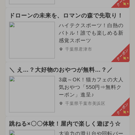
クーポン
ドローンの未来を、ロマンの森で先取り！
ハイテクスポーツ！白熱の
バトル！誰でも楽しめる新
感覚スポーツ
千葉県君津市
クーポン
＼ え…？大好物のおやつが無料…？／
3歳～OK！猫カフェの大人
気おやつ「550円⇒無料ク
ーポン」進呈♪
千葉県千葉市美浜区
クーポン
跳ねる×〇〇体験！屋内で楽しく遊ぼう☆
大迫力の滑り台や回転バー