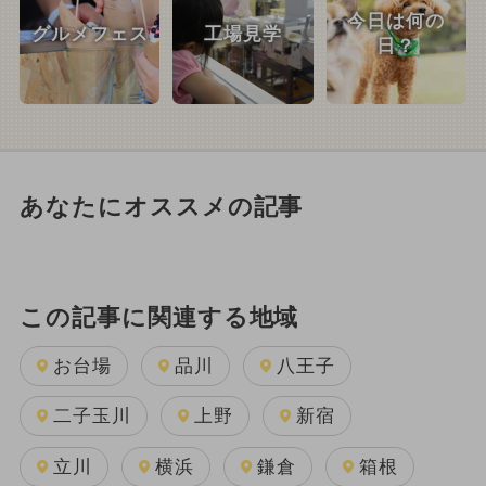
今日は何の
グルメフェス
工場見学
日？
あなたにオススメの記事
この記事に関連する地域
お台場
品川
八王子
二子玉川
上野
新宿
立川
横浜
鎌倉
箱根