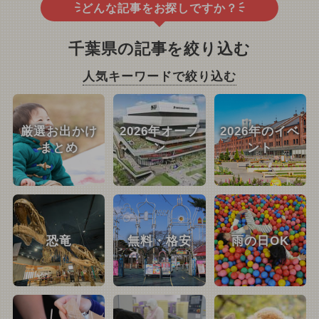
どんな記事をお探しですか？
千葉県の記事を絞り込む
人気キーワードで絞り込む
厳選お出かけ
2026年オープ
2026年のイベ
まとめ
ン
ント
恐竜
無料・格安
雨の日OK