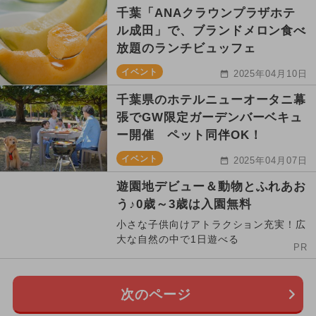
千葉「ANAクラウンプラザホテ
ル成田」で、ブランドメロン食べ
放題のランチビュッフェ
イベント
2025年04月10日
千葉県のホテルニューオータニ幕
張でGW限定ガーデンバーベキュ
ー開催 ペット同伴OK！
イベント
2025年04月07日
遊園地デビュー＆動物とふれあお
う♪0歳～3歳は入園無料
小さな子供向けアトラクション充実！広
大な自然の中で1日遊べる
PR
次のページ