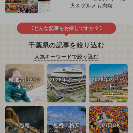
火＆グルメも満喫
どんな記事をお探しですか？
千葉県の記事を絞り込む
人気キーワードで絞り込む
厳選お出かけ
2026年オープ
2026年のイベ
まとめ
ン
ント
恐竜
無料・格安
雨の日OK