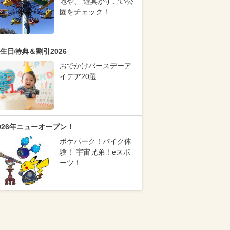
地や、 遊具がすごい公
園をチェック！
生日特典＆割引2026
おでかけバースデーア
イデア20選
026年ニューオープン！
ポケパーク！バイク体
験！ 宇宙兄弟！eスポ
ーツ！