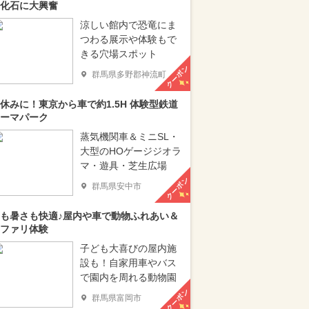
化石に大興奮
涼しい館内で恐竜にま
つわる展示や体験もで
きる穴場スポット
クーポン
群馬県多野郡神流町
休みに！東京から車で約1.5H 体験型鉄道
ーマパーク
蒸気機関車＆ミニSL・
大型のHOゲージジオラ
マ・遊具・芝生広場
クーポン
群馬県安中市
も暑さも快適♪屋内や車で動物ふれあい＆
ファリ体験
子ども大喜びの屋内施
設も！自家用車やバス
で園内を周れる動物園
クーポン
群馬県富岡市