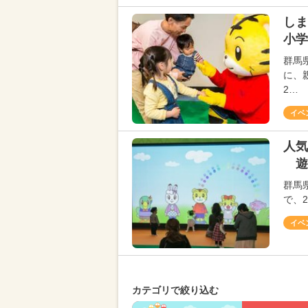
しま
小学
群馬
に、
2…
イベ
人気
遊
群馬
で、2
イベ
カテゴリで絞り込む