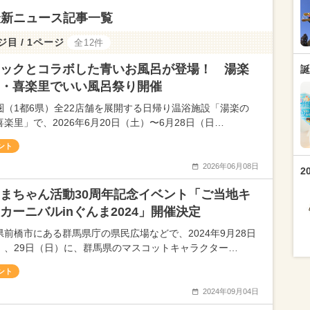
最新ニュース記事一覧
ジ目 / 1ページ
全12件
ックとコラボした青いお風呂が登場！ 湯楽
誕
・喜楽里でいい風呂祭り開催
圏（1都6県）全22店舗を展開する日帰り温浴施設「湯楽の
楽里」で、2026年6月20日（土）〜6月28日（日…
ント
2026年06月08日
2
まちゃん活動30周年記念イベント「ご当地キ
カーニバルinぐんま2024」開催決定
県前橋市にある群馬県庁の県民広場などで、2024年9月28日
）、29日（日）に、群馬県のマスコットキャラクター…
ント
2024年09月04日