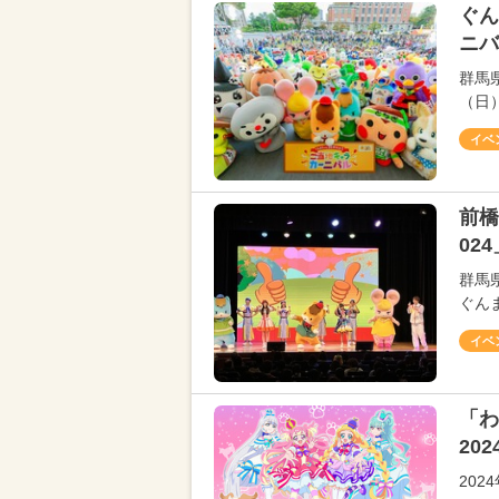
ぐん
ニバ
群馬
（日
イベ
前橋
02
群馬
ぐん
イベ
「わ
20
20