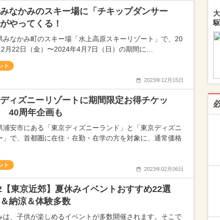
みなかみのスキー場に「チキップダンサー
大
がやってくる！
駆
県みなかみ町のスキー場「水上高原スキーリゾート」で、20
12月22日（金）〜2024年4月7日（日）の期間に…
ント
2023年12月15日
ディズニーリゾートに期間限定お得チケッ
 40周年企画も
県浦安市にある「東京ディズニーランド」と「東京ディズニ
ー」で、首都圏に在住・在勤・在学の方を対象に、通常価格
ント
2023年02月06日
22【東京近郊】夏休みイベントおすすめ22選
＆納涼＆体験多数
みは、子供が楽しめるイベントが多数開催されます。そこで