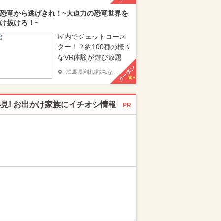
恐竜から逃げきれ！~大迫力の恐竜世界を
け抜けろ！~
屋内でジェットコース
ター！？約100種の様々
なVR体験が遊び放題
クーポン
群馬県利根郡みなかみ町
必見! お出かけ家族にイチオシ情報
PR