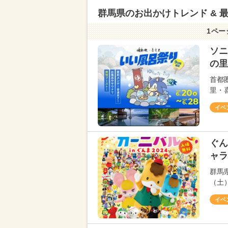
群馬県のお出かけトレンド & 
1ペー
ソニ
の里
首都
里・喜
イベ
ぐん
ャラ
群馬
（土
イベ