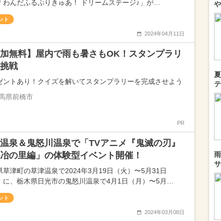
「わんだふるぷりきゅあ！ ドリームステージ♪」が…
や
ント
2024年04月11日
加無料】屋内で雨も暑さもOK！スタンプラリ
挑戦
夏
ゼントあり！クイズを解いてスタンプラリーを完成させよう
テ
馬県前橋市
PR
温泉＆鬼怒川温泉で「TVアニメ『鬼滅の刃』
冶の里編」の体験型イベント開催！
雨
サ
県草津町の草津温泉で2024年3月19日（火）〜5月31日
）に、栃木県日光市の鬼怒川温泉で4月1日（月）〜5月…
ント
2024年03月08日