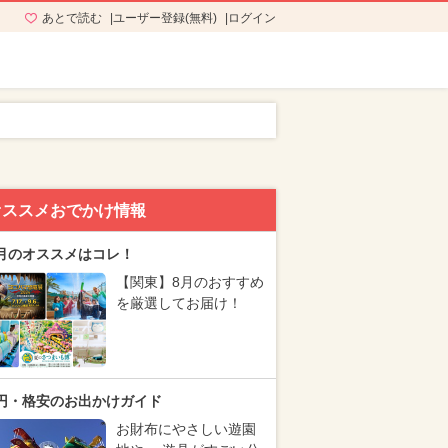
あとで読む
ユーザー登録(無料)
ログイン
オススメおでかけ情報
月のオススメはコレ！
【関東】8月のおすすめ
を厳選してお届け！
円・格安のお出かけガイド
お財布にやさしい遊園