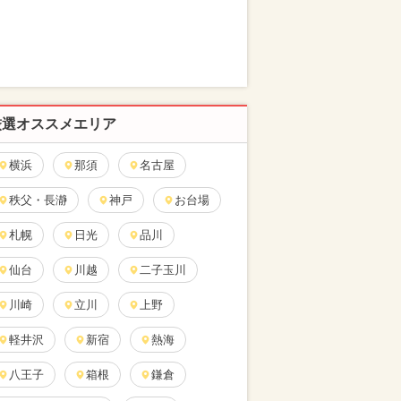
厳選オススメエリア
横浜
那須
名古屋
秩父・長瀞
神戸
お台場
札幌
日光
品川
仙台
川越
二子玉川
川崎
立川
上野
軽井沢
新宿
熱海
八王子
箱根
鎌倉