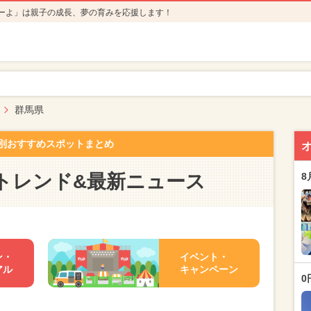
ーよ」は親子の成長、夢の育みを応援します！
群馬県
別おすすめスポットまとめ
トレンド&最新ニュース
8
ン・
イベント・
アル
キャンペーン
0