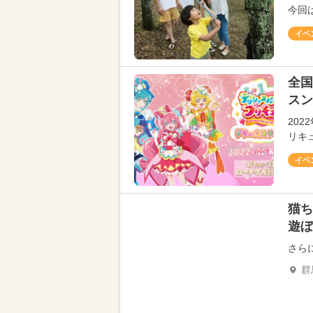
今回
イベ
全国
スン
20
リキ
イベ
猫ち
遊ぼ
さら
群