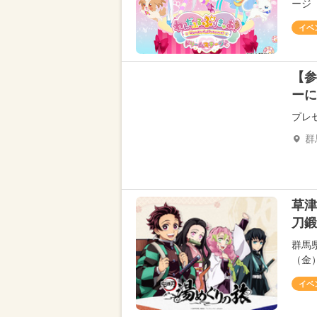
ージ
イベ
【参
ーに
プレ
群
草津
刀鍛
群馬
（金
イベ