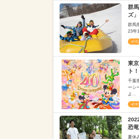
群馬
ズ」
群馬
23年
イベ
東京
ト！
千葉
ーシ
よ…
イベ
20
恐竜
夏休