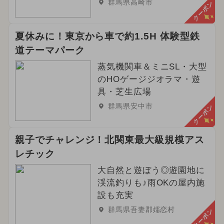
群馬県高崎市
クーポン
夏休みに！東京から車で約1.5H 体験型鉄
道テーマパーク
蒸気機関車＆ミニSL・大型
のHOゲージジオラマ・遊
具・芝生広場
群馬県安中市
クーポン
親子でチャレンジ！北関東最大級規模アス
レチック
大自然と遊ぼう◎遊園地に
渓流釣りも♪雨OKの屋内施
設も充実
群馬県吾妻郡嬬恋村
クーポン