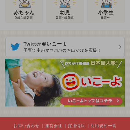
幼児
赤ちゃん
小学生
3歳4歳5歳
0歳1歳2歳
6歳〜
Twitter＠いこーよ
子育て中のママパパのお出かけを応援！
お問い合わせ
運営会社
採用情報
利用規約一覧