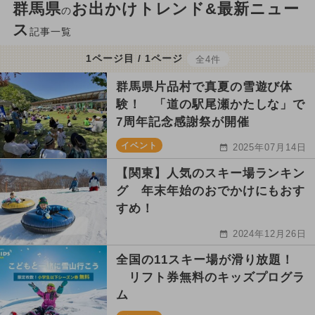
群馬県
お出かけトレンド&最新ニュー
の
ス
記事一覧
1ページ目 / 1ページ
全4件
群馬県片品村で真夏の雪遊び体
験！ 「道の駅尾瀬かたしな」で
7周年記念感謝祭が開催
イベント
2025年07月14日
【関東】人気のスキー場ランキン
グ 年末年始のおでかけにもおす
すめ！
2024年12月26日
全国の11スキー場が滑り放題！
リフト券無料のキッズプログラ
ム