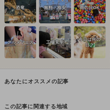
恐竜
無料・格安
雨の日OK
今日は何の
グルメフェス
工場見学
日？
あなたにオススメの記事
この記事に関連する地域