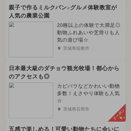
親子で作るミルクパン♪グルメ体験教室が
人気の農業公園
20種以上の体験で大満足◎
動物ふれあいや芝滑りも人
気の遊び場☆
茨城県稲敷市
日本最大級のダチョウ観光牧場！都心から
のアクセスも◎
カピバラなどかわいい動物
多数！えさやり体験も人気
☆
茨城県石岡市
クーポン
五感で楽しめる！可愛い動物たちに会いに