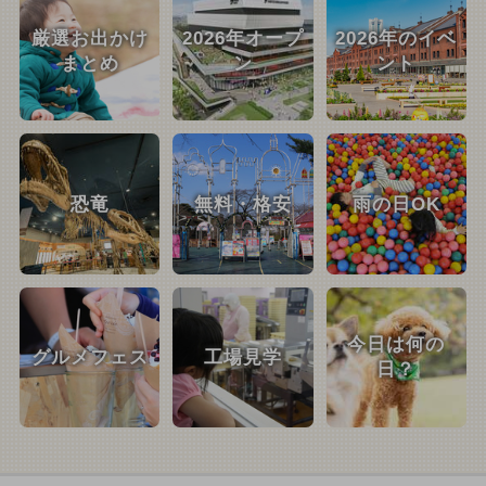
厳選お出かけ
2026年オープ
2026年のイベ
まとめ
ン
ント
恐竜
無料・格安
雨の日OK
今日は何の
グルメフェス
工場見学
日？