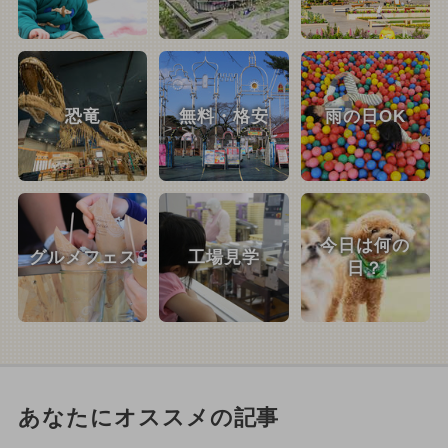
恐竜
無料・格安
雨の日OK
今日は何の
グルメフェス
工場見学
日？
あなたにオススメの記事