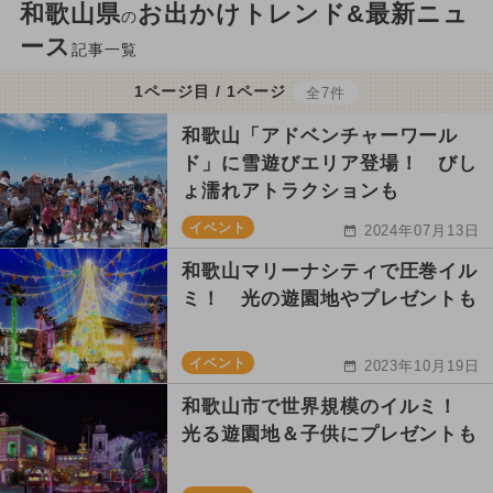
和歌山県
お出かけトレンド&最新ニュ
の
ース
記事一覧
1ページ目 / 1ページ
全7件
和歌山「アドベンチャーワール
ド」に雪遊びエリア登場！ びし
ょ濡れアトラクションも
イベント
2024年07月13日
和歌山マリーナシティで圧巻イル
ミ！ 光の遊園地やプレゼントも
イベント
2023年10月19日
和歌山市で世界規模のイルミ！
光る遊園地＆子供にプレゼントも