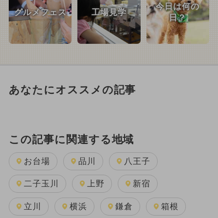
今日は何の
グルメフェス
工場見学
日？
あなたにオススメの記事
この記事に関連する地域
お台場
品川
八王子
二子玉川
上野
新宿
立川
横浜
鎌倉
箱根