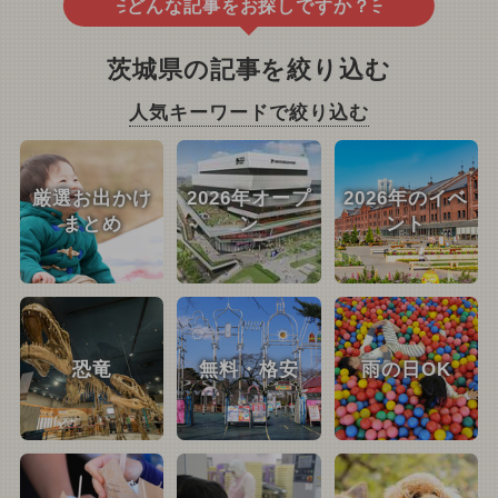
どんな記事をお探しですか？
茨城県の記事を絞り込む
人気キーワードで絞り込む
厳選お出かけ
2026年オープ
2026年のイベ
まとめ
ン
ント
恐竜
無料・格安
雨の日OK