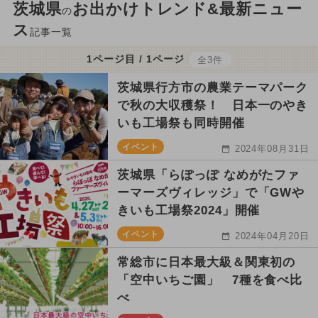
茨城県
お出かけトレンド&最新ニュー
の
ス
記事一覧
1ページ目 / 1ページ
全3件
茨城県行方市の農業テーマパーク
で秋の大収穫祭！ 日本一のやき
いも工場祭も同時開催
イベント
2024年08月31日
茨城県「らぽっぽ なめがたファ
ーマーズヴィレッジ」で「GWや
きいも工場祭2024」開催
イベント
2024年04月20日
常総市に日本最大級＆関東初の
「空中いちご園」 7種を食べ比
べ