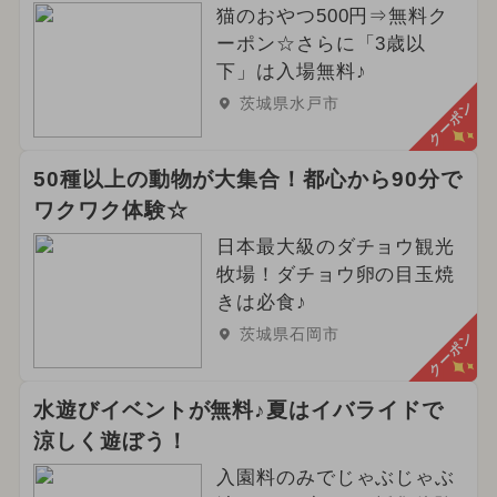
猫のおやつ500円⇒無料ク
ーポン☆さらに「3歳以
下」は入場無料♪
茨城県水戸市
クーポン
50種以上の動物が大集合！都心から90分で
ワクワク体験☆
日本最大級のダチョウ観光
牧場！ダチョウ卵の目玉焼
きは必食♪
茨城県石岡市
クーポン
水遊びイベントが無料♪夏はイバライドで
涼しく遊ぼう！
入園料のみでじゃぶじゃぶ