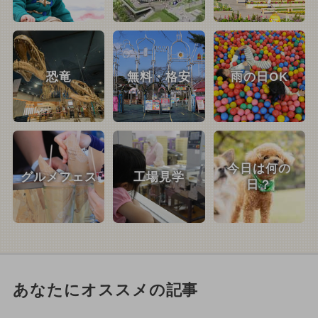
恐竜
無料・格安
雨の日OK
今日は何の
グルメフェス
工場見学
日？
あなたにオススメの記事