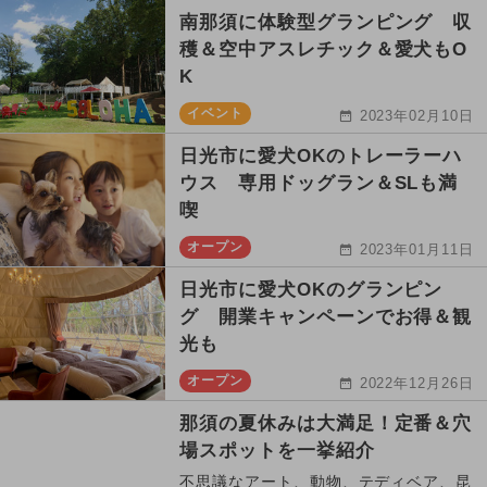
南那須に体験型グランピング 収
穫＆空中アスレチック＆愛犬もO
K
イベント
2023年02月10日
日光市に愛犬OKのトレーラーハ
ウス 専用ドッグラン＆SLも満
喫
オープン
2023年01月11日
日光市に愛犬OKのグランピン
グ 開業キャンペーンでお得＆観
光も
オープン
2022年12月26日
那須の夏休みは大満足！定番＆穴
場スポットを一挙紹介
不思議なアート、動物、テディベア、昆