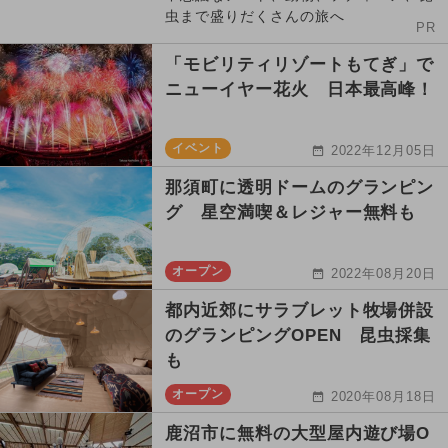
虫まで盛りだくさんの旅へ
PR
「モビリティリゾートもてぎ」で
ニューイヤー花火 日本最高峰！
イベント
2022年12月05日
那須町に透明ドームのグランピン
グ 星空満喫＆レジャー無料も
オープン
2022年08月20日
都内近郊にサラブレット牧場併設
のグランピングOPEN 昆虫採集
も
オープン
2020年08月18日
鹿沼市に無料の大型屋内遊び場O