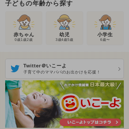
子どもの年齢から探す
幼児
赤ちゃん
小学生
3歳4歳5歳
0歳1歳2歳
6歳〜
Twitter＠いこーよ
子育て中のママパパのお出かけを応援！