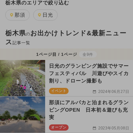
栃木県のエリアで絞り込む
那須
日光
栃木県
お出かけトレンド&最新ニュー
の
ス
記事一覧
1ページ目 / 1ページ
全9件
日光のグランピング施設でサマー
フェスティバル 川遊びやスイカ
割り、ドローン撮影も
イベント
2024年06月27日
那須にアルパカと泊まれるグラン
ピングOPEN 日本初＆遊びも充
実
オープン
2023年05月08日