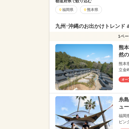
都道府県で絞り込む
福岡県
熊本県
九州･沖縄のお出かけトレンド 
1ペー
熊本
然の
熊本
立金
オー
糸島
ュー
福岡
ピング