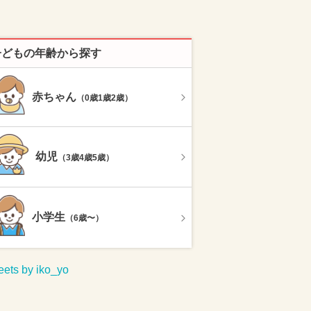
子どもの年齢から探す
赤ちゃん
（0歳1歳2歳）
幼児
（3歳4歳5歳）
小学生
（6歳〜）
ets by iko_yo