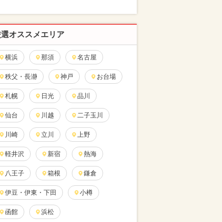
厳選オススメエリア
横浜
那須
名古屋
秩父・長瀞
神戸
お台場
札幌
日光
品川
仙台
川越
二子玉川
川崎
立川
上野
軽井沢
新宿
熱海
八王子
箱根
鎌倉
伊豆・伊東・下田
小樽
函館
浜松