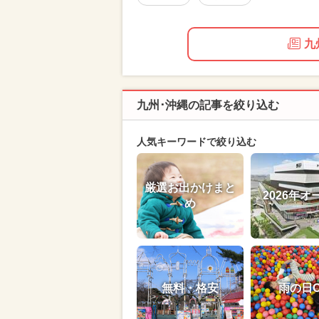
九
九州･沖縄の記事を絞り込む
人気キーワードで絞り込む
厳選お出かけまと
2026年オ
め
無料・格安
雨の日