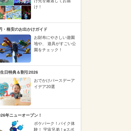
け先を厳選してお届
け！
円・格安のお出かけガイド
お財布にやさしい遊園
地や、 遊具がすごい公
園をチェック！
生日特典＆割引2026
おでかけバースデーア
イデア20選
026年ニューオープン！
ポケパーク！バイク体
験！ 宇宙兄弟！eスポ