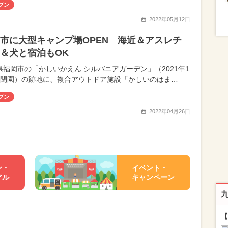
プン
2022年05月12日
市に大型キャンプ場OPEN 海近＆アスレチ
＆犬と宿泊もOK
県福岡市の「かしいかえん シルバニアガーデン」（2021年1
末閉園）の跡地に、複合アウトドア施設「かしいのはま…
プン
2022年04月26日
ン・
イベント・
アル
キャンペーン
【