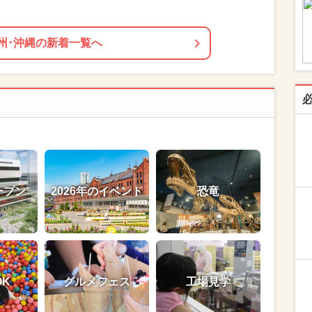
州･沖縄の新着一覧へ
ープン
2026年のイベント
恐竜
OK
グルメフェス
工場見学