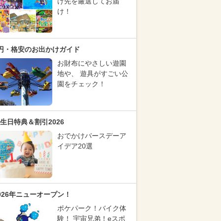
け先を厳選してお届
け！
円・格安のお出かけガイド
お財布にやさしい遊園
地や、 遊具がすごい公
園をチェック！
生日特典＆割引2026
おでかけバースデーア
イデア20選
026年ニューオープン！
ポケパーク！バイク体
験！ 宇宙兄弟！eスポ