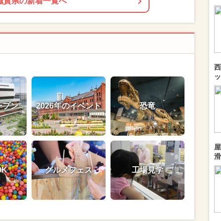
滋賀県の新着一覧へ
西
ッ
ープン
2026年のイベント
恐竜
屋
滑
OK
グルメフェス
工場見学