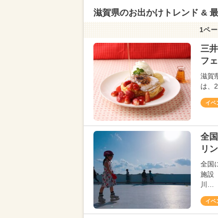
滋賀県のお出かけトレンド & 
1ペー
三井
フェ
滋賀
は、
イベ
全国
リン
全国
施設
川…
イベ