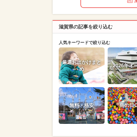
滋賀県の記事を絞り込む
人気キーワードで絞り込む
厳選お出かけまと
2026年オ
め
無料・格安
雨の日