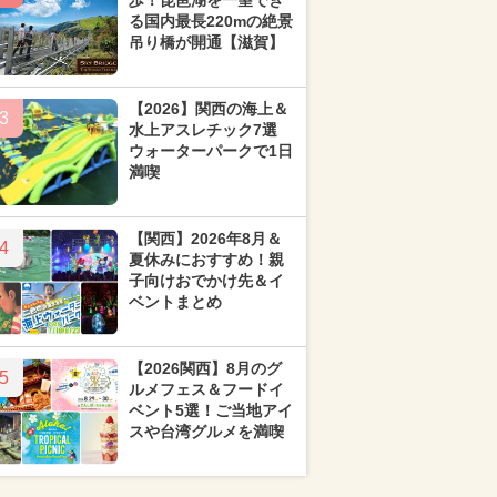
歩！琵琶湖を一望でき
る国内最長220mの絶景
吊り橋が開通【滋賀】
【2026】関西の海上＆
3
水上アスレチック7選
ウォーターパークで1日
満喫
【関西】2026年8月＆
4
夏休みにおすすめ！親
子向けおでかけ先＆イ
ベントまとめ
【2026関西】8月のグ
5
ルメフェス＆フードイ
ベント5選！ご当地アイ
スや台湾グルメを満喫