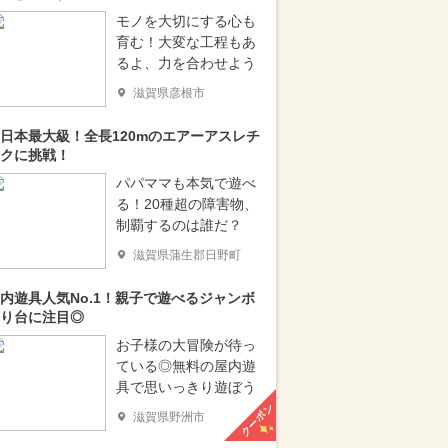
モノを大切にする心も
育む！大変な工程もあ
るよ、力を合わせよう
滋賀県彦根市
日本最大級！全長120mのエアーアスレチ
クに挑戦！
パパママも本気で遊べ
る！20種超の障害物、
制覇するのは誰だ？
滋賀県蒲生郡日野町
内遊具人気No.1！親子で遊べるジャンボ
り台に注目◎
お子様の大冒険が待っ
ている◎無料の屋内遊
具で思いっきり遊ぼう
クーポン
滋賀県野洲市