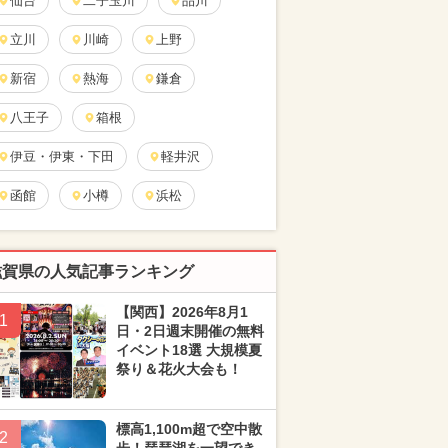
仙台
二子玉川
品川
立川
川崎
上野
新宿
熱海
鎌倉
八王子
箱根
伊豆・伊東・下田
軽井沢
函館
小樽
浜松
滋賀県の人気記事ランキング
【関西】2026年8月1
1
日・2日週末開催の無料
イベント18選 大規模夏
祭り＆花火大会も！
標高1,100m超で空中散
2