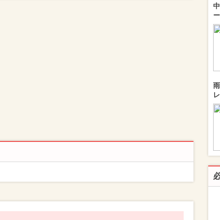
中
ー
雨
レ