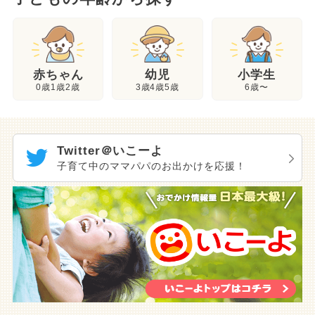
幼児
赤ちゃん
小学生
3歳4歳5歳
0歳1歳2歳
6歳〜
Twitter＠いこーよ
子育て中のママパパのお出かけを応援！