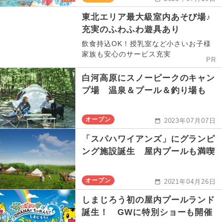
東北エリア最大級室内あそび場♪
充実のふわふわ遊具あり
飲食持込OK！授乳室など小さいお子様
家族も安心のサービス充実
PR
白河高原にスノーピークのキャン
プ場 温泉＆プール＆釣り場も
オープン
2023年07月07日
「スパハワイアンズ」にグランピ
ング施設誕生 屋内プールも満喫
オープン
2021年04月26日
しまじろう初の屋内プールランド
誕生！ GWに特別ショーも開催