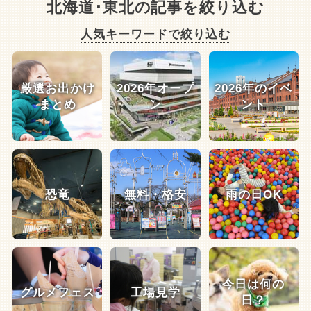
北海道･東北の記事を絞り込む
人気キーワードで絞り込む
厳選お出かけ
2026年オープ
2026年のイベ
まとめ
ン
ント
恐竜
無料・格安
雨の日OK
今日は何の
グルメフェス
工場見学
日？