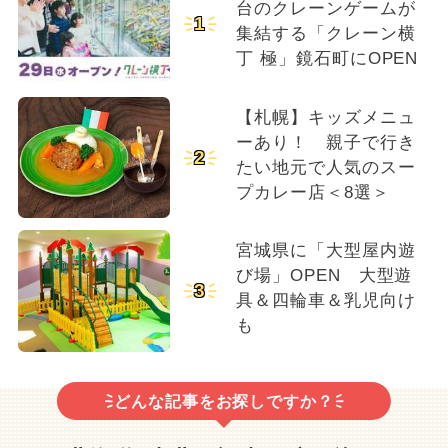
台のクレーンゲームが
1
集結する「クレーン横
丁 極」鏡石町にOPEN
【札幌】キッズメニュ
ーあり！ 親子で行き
2
たい地元で人気のスー
プカレー店＜8選＞
宮城県に「大型屋内遊
び場」OPEN 大型遊
3
具＆四輪車＆乳児向け
も
どんな記事をお探しですか？