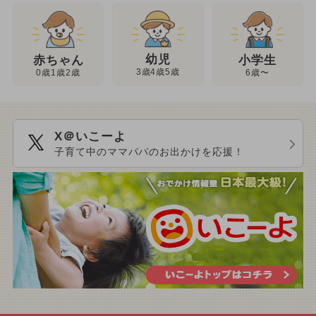
幼児
赤ちゃん
小学生
3歳4歳5歳
0歳1歳2歳
6歳〜
X＠いこーよ
子育て中のママパパのお出かけを応援！