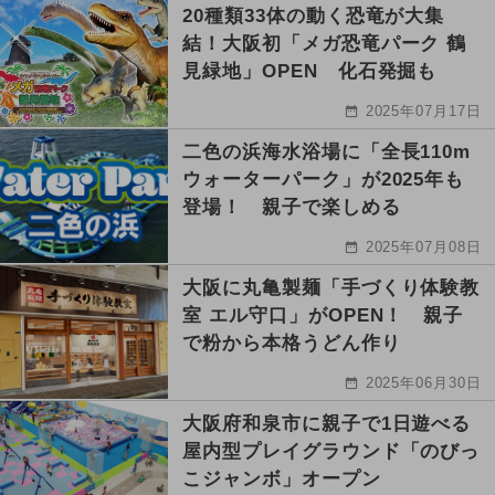
20種類33体の動く恐竜が大集
結！大阪初「メガ恐竜パーク 鶴
見緑地」OPEN 化石発掘も
2025年07月17日
二色の浜海水浴場に「全長110m
ウォーターパーク」が2025年も
登場！ 親子で楽しめる
2025年07月08日
大阪に丸亀製麺「手づくり体験教
室 エル守口」がOPEN！ 親子
で粉から本格うどん作り
2025年06月30日
大阪府和泉市に親子で1日遊べる
屋内型プレイグラウンド「のびっ
こジャンボ」オープン