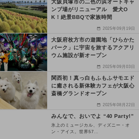
大阪貝塚市の二色の浜オートキャ
ンプ場がリニューアル 愛犬O
K！絶景BBQで家族時間
2025年09月19日
大阪府枚方市の遊園地「ひらかた
パーク」に宇宙を旅するアクアリ
ウム施設が新オープン
2025年09月03日
関西初！真っ白もふもふサモエド
に癒される新体験カフェが大阪心
斎橋グランドオープン
2025年08月22日
みんなで、おいでよ “40 Party!”
氷上のミュージカル、ディズニー・オ
ン・アイス。世界57...