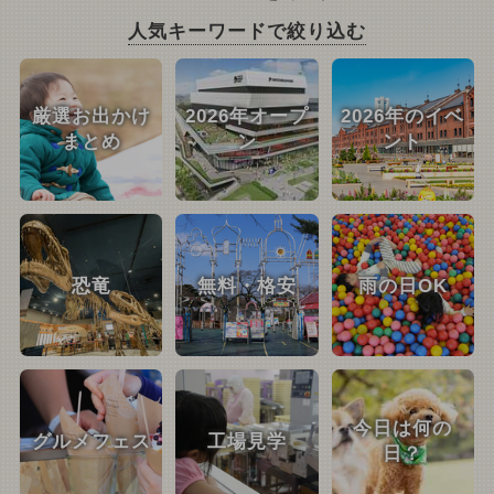
人気キーワードで絞り込む
厳選お出かけ
2026年オープ
2026年のイベ
まとめ
ン
ント
恐竜
無料・格安
雨の日OK
今日は何の
グルメフェス
工場見学
日？