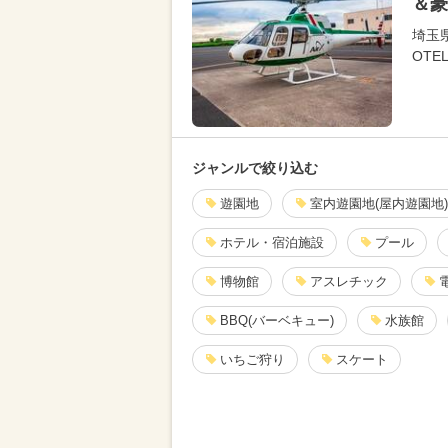
＆豪
埼玉
OTEL
ジャンルで絞り込む
遊園地
室内遊園地(屋内遊園地)
ホテル・宿泊施設
プール
博物館
アスレチック
BBQ(バーベキュー)
水族館
いちご狩り
スケート
植物園
空港・飛行機