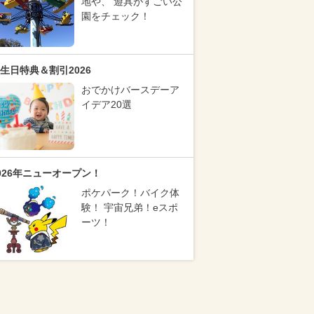
地や、 遊具がすごい公
園をチェック！
生日特典＆割引2026
おでかけバースデーア
イデア20選
026年ニューオープン！
ポケパーク！バイク体
験！ 宇宙兄弟！eスポ
ーツ！