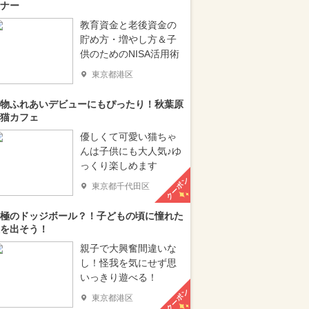
ナー
教育資金と老後資金の
貯め方・増やし方＆子
供のためのNISA活用術
東京都港区
物ふれあいデビューにもぴったり！秋葉原
猫カフェ
優しくて可愛い猫ちゃ
んは子供にも大人気♪ゆ
っくり楽しめます
クーポン
東京都千代田区
極のドッジボール？！子どもの頃に憧れた
を出そう！
親子で大興奮間違いな
し！怪我を気にせず思
いっきり遊べる！
クーポン
東京都港区