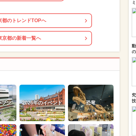
ミ
京都のトレンドTOPへ
東京都の新着一覧へ
動
の
究
技
ープン
2026年のイベント
恐竜