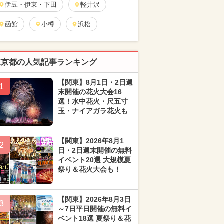
伊豆・伊東・下田
軽井沢
函館
小樽
浜松
東京都の人気記事ランキング
【関東】8月1日・2日週
1
末開催の花火大会16
選！水中花火・尺五寸
玉・ナイアガラ花火も
【関東】2026年8月1
2
日・2日週末開催の無料
イベント20選 大規模夏
祭り＆花火大会も！
【関東】2026年8月3日
3
～7日平日開催の無料イ
ベント18選 夏祭り＆花