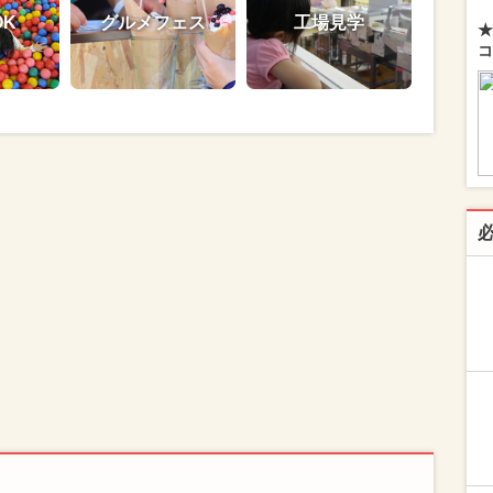
OK
グルメフェス
工場見学
★
コ