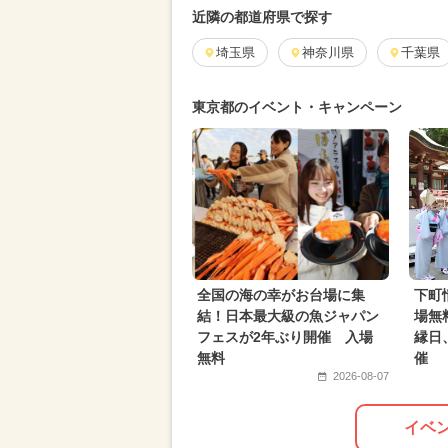
近隣の都道府県で探す
埼玉県
神奈川県
千葉県
東京都のイベント・キャンペーン
全国の海の幸がお台場に集
下町
結！日本最大級の魚ジャパン
場無
フェスが2年ぶり開催 入場
縁日、
無料
催
2026-08-07
イベ