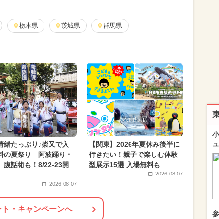
栃木県
茨城県
群馬県
小
ュ
情緒たっぷり♪柴又で入
【関東】2026年夏休み後半に
料の夏祭り 阿波踊り・
行きたい！親子で楽しむ体験
腹話術も！8/22-23開
型展示15選 入場無料も
2026-08-07
2026-08-07
ント・キャンペーンへ
参