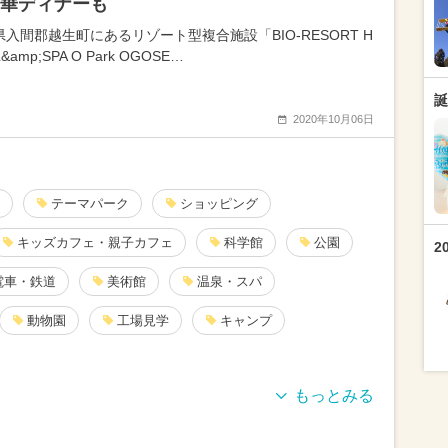
華ディナーも
県入間郡越生町にあるリゾート型複合施設「BIO-RESORT H
&amp;SPA O Park OGOSE…
誕
2020年10月06日
テーマパーク
ショッピング
キッズカフェ・親子カフェ
科学館
公園
2
電車・鉄道
美術館
温泉・スパ
動物園
工場見学
キャンプ
果物狩り