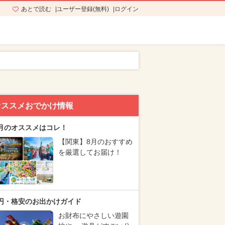
あとで読む
ユーザー登録(無料)
ログイン
オススメおでかけ情報
月のオススメはコレ！
【関東】8月のおすすめ
を厳選してお届け！
円・格安のお出かけガイド
お財布にやさしい遊園