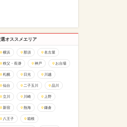
厳選オススメエリア
横浜
那須
名古屋
秩父・長瀞
神戸
お台場
札幌
日光
川越
仙台
二子玉川
品川
立川
川崎
上野
新宿
熱海
鎌倉
八王子
箱根