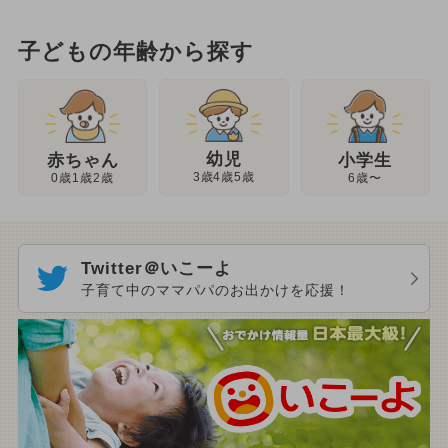
子どもの年齢から探す
幼児
赤ちゃん
小学生
3歳4歳5歳
0歳1歳2歳
6歳〜
Twitter＠いこーよ
子育て中のママパパのお出かけを応援！