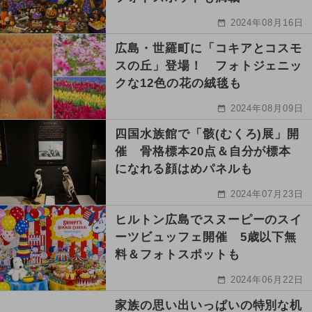
2024年08月16日
広島・世羅町に「コキアとコスモ
スの丘」登場！ フォトジェニッ
クな12色の花の絨毯も
2024年08月09日
四国水族館で「骸(むくろ)展」開
催 骨格標本20点＆自分が標本
になれる顔はめパネルも
2024年07月23日
ヒルトン広島でスヌーピーのスイ
ーツビュッフェ開催 5歳以下無
料＆フォトスポットも
2024年06月22日
家族の思い出いっぱいの特別な机