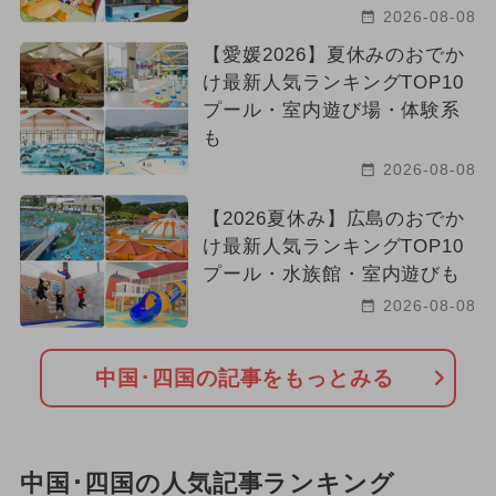
2026-08-08
イルミネーション
グルメフェス
【愛媛2026】夏休みのおでか
け最新人気ランキングTOP10
冬休み
夏休み（涼しい）
プール・室内遊び場・体験系
も
2024年3月のイベント
クリスマス
2026-08-08
2026年6月のイベント
職業体験
【2026夏休み】広島のおでか
け最新人気ランキングTOP10
アート
2026年4月のイベント
プール・水族館・室内遊びも
ご当地グルメ・限定メニュー
2026-08-08
2026年3月のイベント
中国･四国の記事をもっとみる
中国･四国の人気記事ランキング