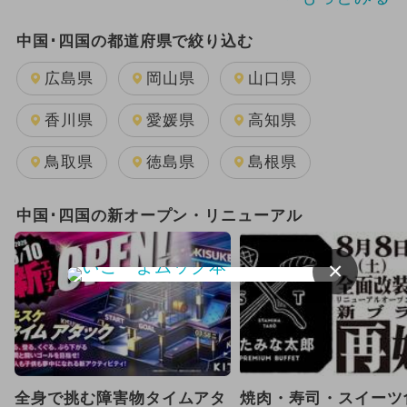
2024年7月のイベント
中国･四国の都道府県で絞り込む
2025年11月のイベント
広島県
岡山県
山口県
2025年8月のイベント
香川県
愛媛県
高知県
2025年12月のイベント
鳥取県
徳島県
島根県
GW(ゴールデンウィーク)
日帰り
中国･四国の新オープン・リニューアル
2025年10月のイベント
×
2024年11月のイベント
雨の日OK
2025年9月のイベント
2026年1月のイベント
全身で挑む障害物タイムアタ
焼肉・寿司・スイーツ