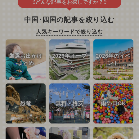
どんな記事をお探しですか？
中国･四国の記事を絞り込む
人気キーワードで絞り込む
厳選お出かけ
2026年オープ
2026年のイベ
まとめ
ン
ント
恐竜
無料・格安
雨の日OK