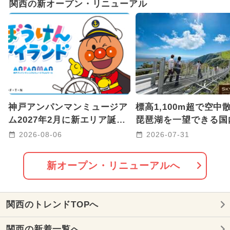
関西の新オープン・リニューアル
キャラクター
2026年1月のイベント
2025年12月のイベント
2025年11月のイベント
2024年12月のイベント
神戸アンパンマンミュージア
標高1,100m超で空中
2024年5月のイベント
ム2027年2月に新エリア誕生
琵琶湖を一望できる国
へ 海と冒険がテーマ！
220mの絶景吊り橋が
2026-08-06
2026-07-31
2024年7月のイベント
【滋賀】
2025年1月のイベント
新オープン・リニューアルへ
2026年8月のイベント
関西のトレンドTOPへ
2024年11月のイベント
関西の新着一覧へ