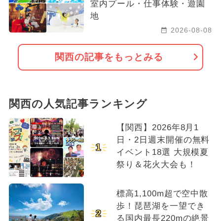
室内プール・仕事体験・遊園
地
夏休み（日帰り）
冬休み
2026-08-08
2024年2月のイベント
関西の記事をもっとみる
2026年6月のイベント
春休み
職業体験
関西の人気記事ランキング
【関西】2026年8月1
日・2日週末開催の無料
1
イベント18選 大規模夏
祭り＆花火大会も！
標高1,100m超で空中散
歩！琵琶湖を一望でき
2
る国内最長220mの絶景