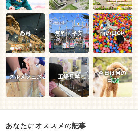
恐竜
無料・格安
雨の日OK
今日は何の
グルメフェス
工場見学
日？
あなたにオススメの記事