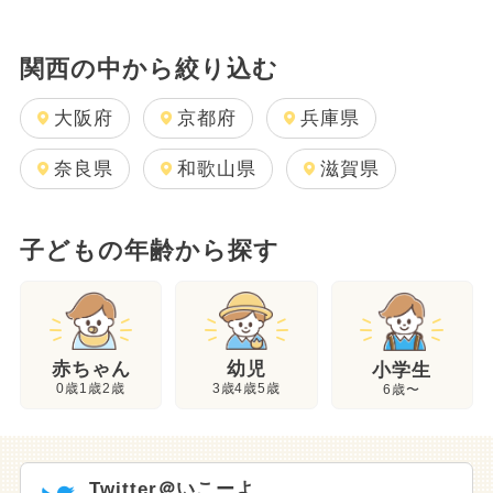
関西の中から絞り込む
大阪府
京都府
兵庫県
奈良県
和歌山県
滋賀県
子どもの年齢から探す
幼児
赤ちゃん
小学生
3歳4歳5歳
0歳1歳2歳
6歳〜
Twitter＠いこーよ