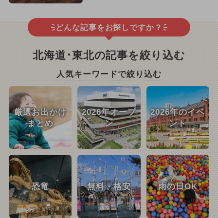
どんな記事をお探しですか？
北海道･東北の記事を絞り込む
人気キーワードで絞り込む
厳選お出かけ
2026年オープ
2026年のイベ
まとめ
ン
ント
恐竜
無料・格安
雨の日OK