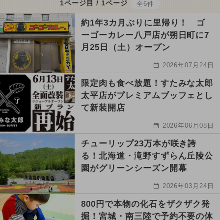
1ページ目 / 1ページ
全6件
約1年3カ月ぶりに里帰り！ ゴ
ーゴーカレー八戸店が朔日町に7
月25日（土）オープン
2026年07月24日
限定肉も食べ放題！すたみな太郎
太平店がプレミアムブッフェとし
て新装開店
2026年06月08日
チューリップ23万本が咲き誇
る！北海道・滝野すずらん丘陵公
園がグリーンシーズン開幕
2026年03月24日
800円で本物の化石をザクザク発
掘！宮城・南三陸で予約不要の体