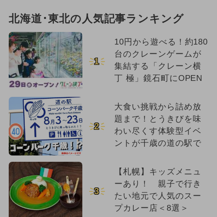
スポーツ
冬休み
北海道･東北の人気記事ランキング
ワークショップ
10円から遊べる！約180
台のクレーンゲームが
1
集結する「クレーン横
丁 極」鏡石町にOPEN
大食い挑戦から詰め放
題まで！とうきびを味
2
わい尽くす体験型イベ
ントが千歳の道の駅で
【札幌】キッズメニュ
ーあり！ 親子で行き
3
たい地元で人気のスー
プカレー店＜8選＞