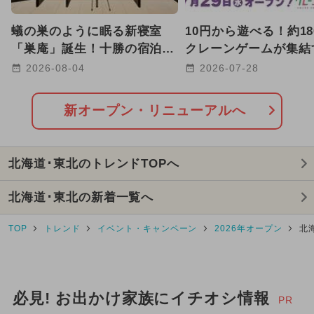
2026年1月のイベント
キャラクター
蟻の巣のように眠る新寝室
10円から遊べる！約18
2025年7月のイベント
「巣庵」誕生！十勝の宿泊施
クレーンゲームが集結
設HOTORIに 最大6名まで
「クレーン横丁 極」
2026-08-04
2026-07-28
2025年10月のイベント
宿泊OK
にOPEN
GW(ゴールデンウィーク)
新オープン・リニューアルへ
2026年8月のイベント
北海道･東北のトレンドTOPへ
2024年8月のイベント
北海道･東北の新着一覧へ
2025年5月のイベント
TOP
トレンド
イベント・キャンペーン
2026年オープン
北
2026年2月のイベント
2026年7月のイベント
必見! お出かけ家族にイチオシ情報
2024年6月のイベント
PR