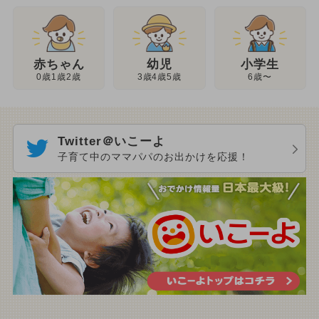
幼児
赤ちゃん
小学生
3歳4歳5歳
0歳1歳2歳
6歳〜
Twitter＠いこーよ
子育て中のママパパのお出かけを応援！