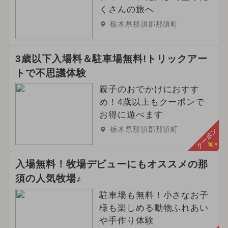
くさんの旅へ
2024年4月のイベント
栃木県那須郡那須町
2024年12月のイベント
3歳以下入場料＆駐車場無料!トリックアー
2026年4月のイベント
トで不思議体験
2024年8月のイベント
親子のおでかけにおすす
め！4歳以上もクーポンで
2024年6月のイベント
お得に遊べます
栃木県那須郡那須町
クーポン
2024年10月のイベント
2025年4月のイベント
クリスマス
入場無料！牧場デビューにもオススメの那
須の人気牧場♪
2024年3月のイベント
駐車場も無料！小さなお子
2024年9月のイベント
様も楽しめる動物ふれあい
や手作り体験
2025年1月のイベント
グルメフェス