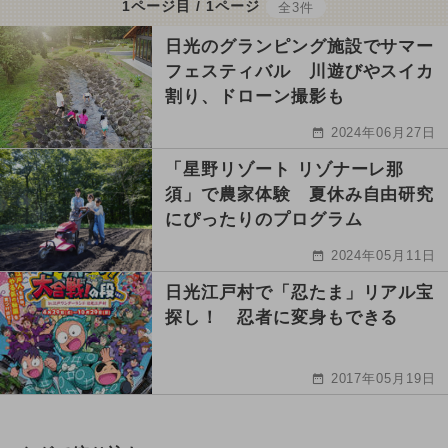
1ページ目 / 1ページ
全3件
日光のグランピング施設でサマー
フェスティバル 川遊びやスイカ
割り、ドローン撮影も
2024年06月27日
「星野リゾート リゾナーレ那
須」で農家体験 夏休み自由研究
にぴったりのプログラム
2024年05月11日
日光江戸村で「忍たま」リアル宝
探し！ 忍者に変身もできる
2017年05月19日