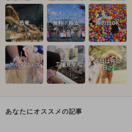
恐竜
無料・格安
雨の日OK
今日は何の
グルメフェス
工場見学
日？
あなたにオススメの記事