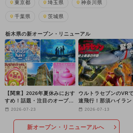
東京都
埼玉県
神奈川県
イルミネーション
千葉県
茨城県
2026年6月のイベント
栃木県の新オープン・リニューアル
2026年7月のイベント
2024年7月のイベント
2026年1月のイベント
2026年2月のイベント
キャラクター
【関東】2026年夏休みにおす
ウルトラセブンのVR
日帰り
2025年3月のイベント
すめ！話題・注目のオープン
速飛行！那須ハイラン
リニューアルスポット22選
クに新アトラクション
2025年7月のイベント
2026-07-23
2026-07-13
都民の日・県民の日・市民の日
新オープン・リニューアルへ