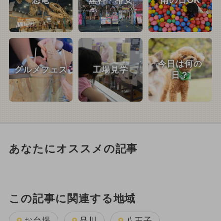
恐竜
無料・格安
雨の日OK
今日は何の
グルメフェス
工場見学
日？
あなたにオススメの記事
この記事に関連する地域
お台場
品川
八王子