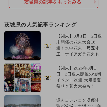
茨城県の記事をもっとみる
茨城県の人気記事ランキング
【関東】8月1日・2日週
末開催の花火大会16
1
選！水中花火・尺五寸
玉・ナイアガラ花火も
【関東】2026年8月1
日・2日週末開催の無料
2
イベント20選 大規模夏
祭り＆花火大会も！
泥んこレンコン収穫体
験が茨城・土浦で！2年