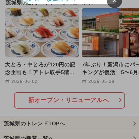
×
茨城県の新オープン・リニューアル
2026年1月のイベント
2026年8月のイベント
2024年11月のイベント
2024年7月のイベント
大とろ・中とろが120円の記
7年ぶり！新潟市にバ
2025年12月のイベント
念企画も！アトレ取手5階に
キングが復活 5〜6
市内初出店の「くら寿司」
て全国8店舗が続々オ
2026-06-02
2026-05-28
2025年3月のイベント
OPEN！
も！
2026年7月のイベント
キャラクター
新オープン・リニューアルへ
グルメフェス
2024年10月のイベント
茨城県のトレンドTOPへ
2026年3月のイベント
茨城県の新着一覧へ