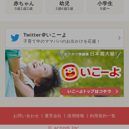
幼児
赤ちゃん
小学生
3歳4歳5歳
0歳1歳2歳
6歳〜
Twitter＠いこーよ
子育て中のママパパのお出かけを応援！
お問い合わせ
運営会社
採用情報
利用規約一覧
© actindi Inc.