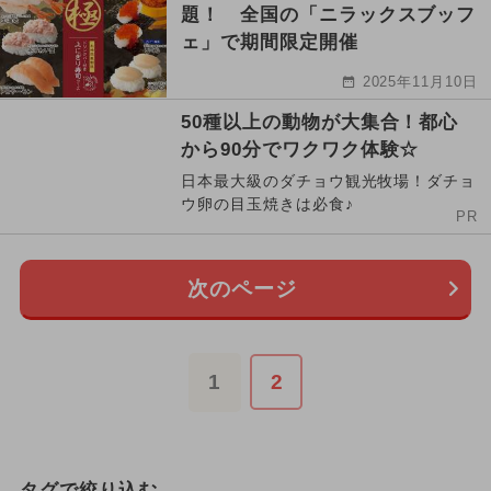
題！ 全国の「ニラックスブッフ
ェ」で期間限定開催
2025年11月10日
50種以上の動物が大集合！都心
から90分でワクワク体験☆
日本最大級のダチョウ観光牧場！ダチョ
ウ卵の目玉焼きは必食♪
PR
次のページ
1
2
タグで絞り込む