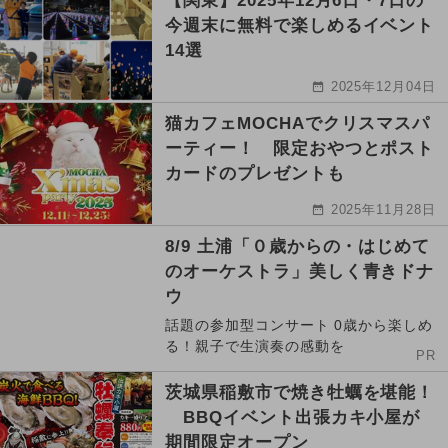
【関東】2025年12月6日・7日の
今週末に無料で楽しめるイベント
14選
2025年12月04日
猫カフェMOCHAでクリスマスパ
ーティー！ 限定おやつとポスト
カードのプレゼントも
2025年11月28日
8/9 土浦「０歳からの・はじめて
のオーケストラ」美しく青きドナ
ウ
話題の参加型コンサート 0歳から楽しめ
る！親子で生演奏の感動を
PR
茨城県稲敷市で焼き牡蠣を堪能！
BBQイベント出張カキ小屋が
期間限定オープン