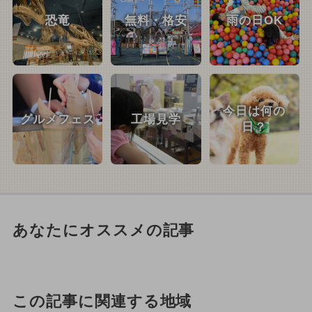
恐竜
無料・格安
雨の日OK
今日は何の
グルメフェス
工場見学
日？
あなたにオススメの記事
この記事に関連する地域