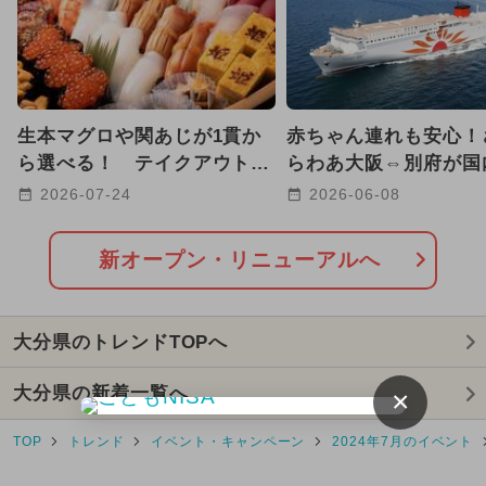
2025年2月のイベント
2026年1月のイベント
日帰り
生本マグロや関あじが1貫か
赤ちゃん連れも安心！
GW(ゴールデンウィーク)
ら選べる！ テイクアウト専
らわあ大阪⇔別府が国
門「ひめ寿司」が大分駅に誕
ェルカムベビーのフェ
2026-07-24
2026-06-08
2024年10月のイベント
生
に！
2024年11月のイベント
新オープン・リニューアルへ
2025年7月のイベント
大分県のトレンドTOPへ
2025年5月のイベント
雨の日OK
大分県の新着一覧へ
×
2025年4月のイベント
TOP
トレンド
イベント・キャンペーン
2024年7月のイベント
2025年9月のイベント
ハローキティ